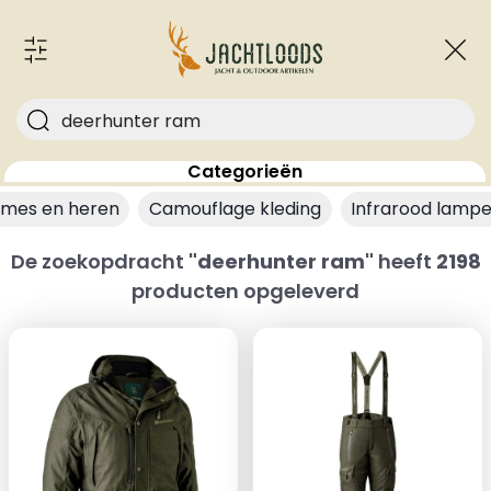
Categorieën
ames en heren
Camouflage kleding
Infrarood lamp
De zoekopdracht
"deerhunter ram"
heeft
2198
producten opgeleverd
Klaar voor de
reeënbronst?