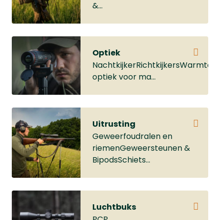
&...
Optiek
NachtkijkerRichtkijkersWarmtebe
optiek voor ma...
Uitrusting
Geweerfoudralen en
riemenGeweersteunen &
BipodsSchiets...
Luchtbuks
PCP