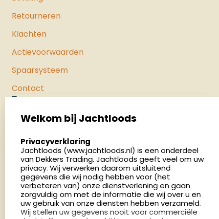
Retourneren
Klachten
Actievoorwaarden
Spaarsysteem
Contact
Jachtloods
Palenrij 1
Welkom bij Jachtloods
5411 LX Zeeland
select language
Privacyverklaring
Nederland
Jachtloods (www.jachtloods.nl) is een onderdeel
van Dekkers Trading. Jachtloods geeft veel om uw
4.8
privacy. Wij verwerken daarom uitsluitend
2879 beoordelingen
gegevens die wij nodig hebben voor (het
verbeteren van) onze dienstverlening en gaan
Openingstijden
zorgvuldig om met de informatie die wij over u en
Dinsdag en donderdag: 13:00 - 17:00 én 18:00 - 21:00
uw gebruik van onze diensten hebben verzameld.
Wij stellen uw gegevens nooit voor commerciële
uur