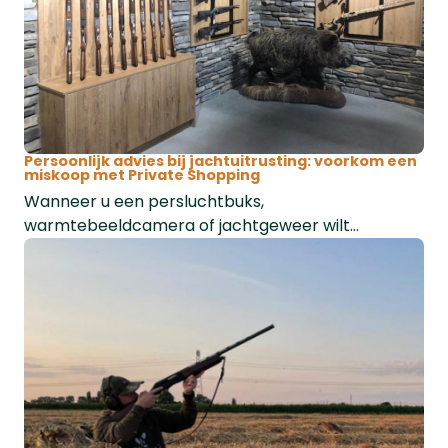
Persoonlijk advies bij jachtuitrusting: voorkom een
miskoop met Private Shopping
Wanneer u een persluchtbuks,
warmtebeeldcamera of jachtgeweer wilt
aanschaffen, kan het lastig zijn om de juiste keuze
te maken. Kleine verschillen in functies of
instellingen maken vaak een groot verschil tijdens
de jacht. Daarom is persoonlijk advies essentieel
om een miskoop te voorkomen.