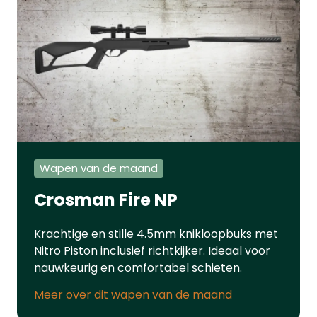
VESTAModel: PDW50 20J - Dutch
VersionSysteem: CO2Kaliber
.50Gewicht: 700 gramLengte: 22
cmMagazijn: JaVeiligheid: JaJoule: 19,9
JouleMontage Rail: NeeDe Vesta
Sentinel is ook verkrijgbaar als
onderdeel van een complete Vesta
Krachtset. Deze set bevat zorgvuldig
geselecteerde producten waarmee u
de maximale kracht uit het pistool
Wapen van de maand
haalt. Bekijk hier ons hele assortiment
luchtpistolen.
Crosman Fire NP
Krachtige en stille 4.5mm knikloopbuks met
Nitro Piston inclusief richtkijker. Ideaal voor
nauwkeurig en comfortabel schieten.
Meer over dit wapen van de maand