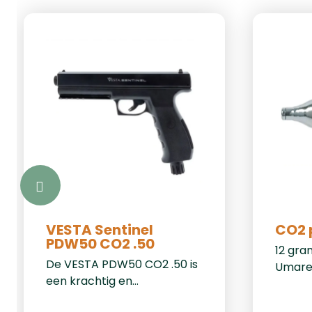
bieden
tijden
in natt
omsta
specif
polyes
polyam
elasta
5.000
vermo
uur (M
VESTA Sentinel
CO2 
PDW50 CO2 .50
12 gra
De VESTA PDW50 CO2 .50 is
Umare
een krachtig en
betrouwbaar pistool,