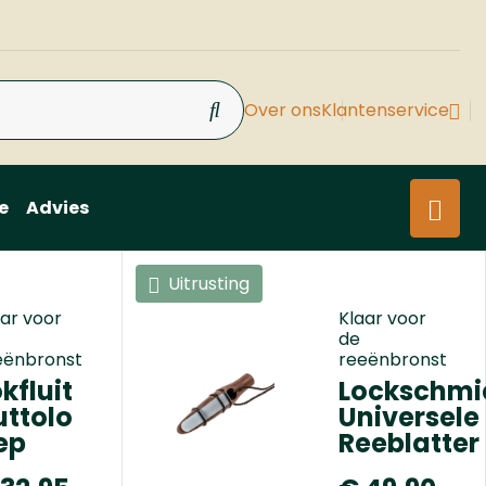
Over ons
Klantenservice
e
Advies
Uitrusting
aar voor
Klaar voor
de
eënbronst
reeënbronst
kfluit
Lockschmi
uttolo
Universele
iep
Reeblatter