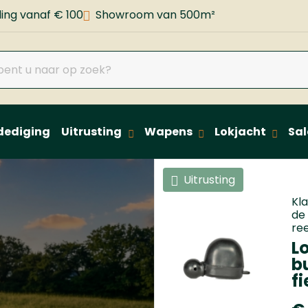
ing vanaf € 100
Showroom van 500m²
dediging
Uitrusting
Wapens
Lokjacht
Sal
Uitrusting
Kl
de
re
Lo
b
f