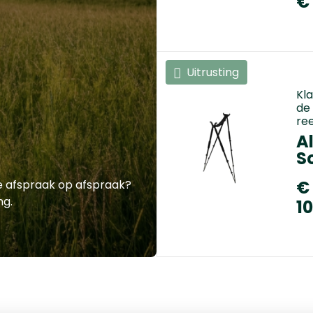
€
Uitrusting
Kl
de
re
A
S
€
ke afspraak op afspraak?
ng.
1