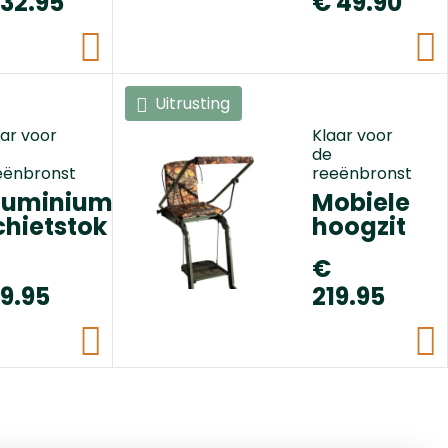
 32.95
€ 49.90
Uitrusting
aar voor
Klaar voor
de
eënbronst
reeënbronst
luminium
Mobiele
chietstok
hoogzit
€
09.95
219.95