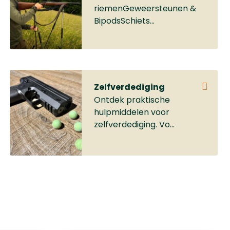
zorgt voor een eenvoudige
riemenGeweersteunen &
end
en snelle bediening. De
BipodsSchiets...
taat
elegante afwerking en
prettige balans maken de
CZ Ringneck comfortabel
ideaal
om mee te
.
jagen.SpecificatiesMerk:
de hele
Zelfverdediging
CZModel: RingneckType:
Ontdek praktische
Side-by-side
hulpmiddelen voor
jachtgeweerTrekker: Enkele
tische
zelfverdediging. Vo...
trekkerChokes:
Verwisselbare
is
chokesGeschikt voor:
borgen
Staalmunitie
tjes
nder
de