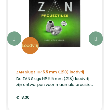
ZAN Slugs HP 5.5 mm (.218) loodvrij
De ZAN Slugs HP 5.5 mm (.218) loodvrij
zijn ontworpen voor maximale precisie
en indrukwekkende prestaties. Dankzij
de holle punt (Hollow Point) zorgen
€ 18,30
deze slugs voor snelle expansie bij
impact, wat resulteert in een krachtige