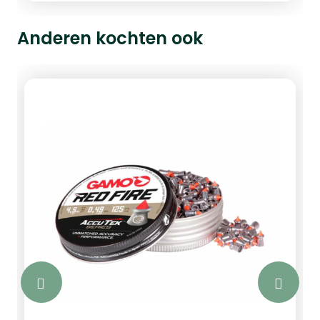
uitwerking op het doel.Deze loodvrije
slugs van 15 grain worden koud geperst,
Anderen kochten ook
wat garant staat voor een constante
vorm, gewicht en dichtheid. Dit
productieproces zorgt voor een
uitstekende uniformiteit en bevordert
daarmee de nauwkeurigheid van elk
schot.Met een lengte van 7.3 mm en
een diameter van .218 zijn deze slugs
ideaal voor PCP-luchtdrukwapens met
een geschikt loopprofiel. Ze worden per
100 stuks geleverd in een
beschermende verpakking, om
beschadiging tijdens transport te
voorkomen.Specificaties ZAN Slugs
loodvrij:Merk: ZAN
ProjectilesProductcode:
LF15GN218Kaliber: 5.5 mm / .22Vorm: