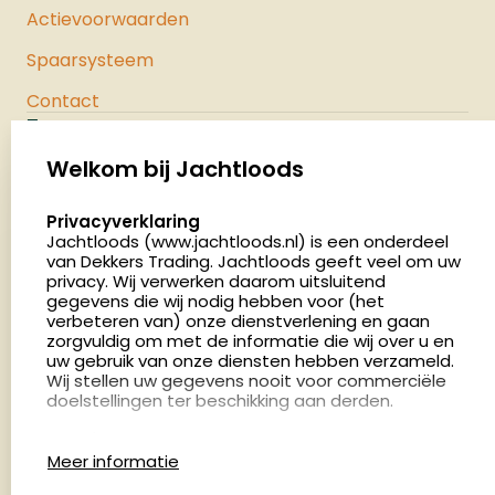
Actievoorwaarden
Spaarsysteem
Contact
Jachtloods
Palenrij 1
Welkom bij Jachtloods
5411 LX Zeeland
select language
Privacyverklaring
Nederland
Jachtloods (www.jachtloods.nl) is een onderdeel
van Dekkers Trading. Jachtloods geeft veel om uw
4.8
privacy. Wij verwerken daarom uitsluitend
2879 beoordelingen
gegevens die wij nodig hebben voor (het
verbeteren van) onze dienstverlening en gaan
Openingstijden
zorgvuldig om met de informatie die wij over u en
Dinsdag en donderdag: 13:00 - 17:00 én 18:00 - 21:00
uw gebruik van onze diensten hebben verzameld.
Wij stellen uw gegevens nooit voor commerciële
uur
doelstellingen ter beschikking aan derden.
Winkelen op afspraak
Cookies
Woensdag: 09:00 - 15:00 uur
Meer informatie
Afspraak maken
Google Analytics