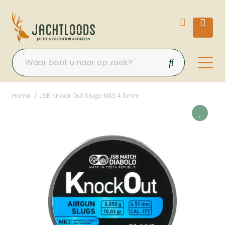
Home
JSB Knock Out Slugs MK3 4.5mm