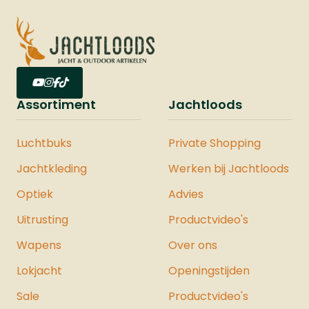
precisieschietenBetrouwbare
prestaties tot 30 joule
Assortiment
Jachtloods
Luchtbuks
Private Shopping
Jachtkleding
Werken bij Jachtloods
Optiek
Advies
Uitrusting
Productvideo's
Wapens
Over ons
Lokjacht
Openingstijden
Sale
Productvideo's