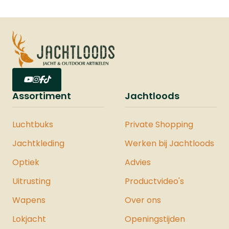
voor jagers: u blijft warm zonder in te
leveren op bewegingsvrijheid. Voor langdurig
stilzitten zijn verwarmde sokken en
handschoenen een waardevolle aanvulling.
Assortiment
Jachtloods
Luchtbuks
Private Shopping
Jachtkleding
Werken bij Jachtloods
Optiek
Advies
Uitrusting
Productvideo's
Wapens
Over ons
Lokjacht
Openingstijden