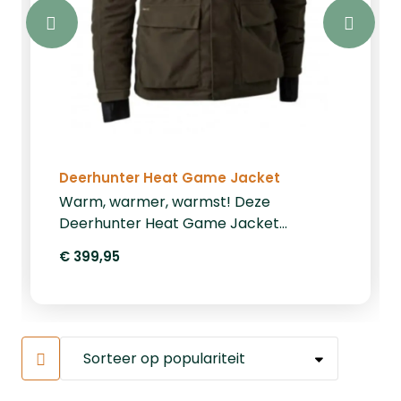
Deerhunter Heat Game Jacket
Warm, warmer, warmst! Deze
Deerhunter Heat Game Jacket
elektrisch verwarmde jas houdt u warm
€ 399,95
tijdens de koudste dagen. Op de borst
en de rug zit een verwarmd deel wat u
warm houdt.Eigenschappen
jachtjasNaast het elektrisch verwarmde
deel is deze jas zeer zacht en stil. De
combinatie van de stille stof met het
elektrisch verwarmde gedeelte maken