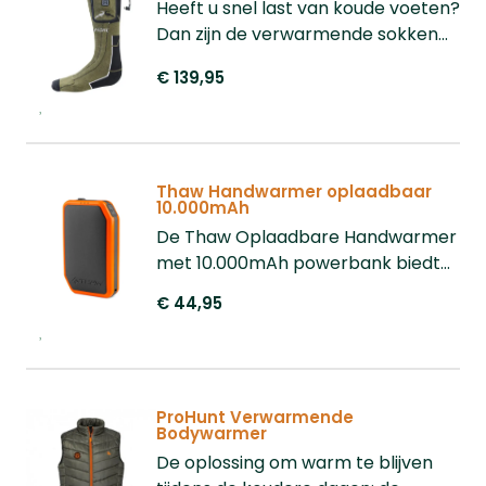
verwarmde stoelhoes.
Heeft u snel last van koude voeten?
Dan zijn de verwarmende sokken
van Pro Hunt een uitkomst. Te
€ 139,95
verkrijgen in de maten 39 t/m 47.
Thaw Handwarmer oplaadbaar
10.000mAh
De Thaw Oplaadbare Handwarmer
met 10.000mAh powerbank biedt
tot 13,5 uur warmte en kan uw
€ 44,95
smartphone ongeveer twee keer
opladen. Met drie warmtestanden,
eenvoudige bediening en USB/USB-
C aansluitingen, is dit de ideale
ProHunt Verwarmende
metgezel voor koude dagen.
Bodywarmer
De oplossing om warm te blijven