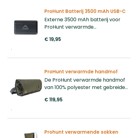
ProHunt Batterij 3500 mAh USB-C
Externe 3500 mAh batterij voor
ProHunt verwarmde
handschoenen, sokken en sjaal,
€ 19,95
oplaadbaar via USB-C en inclusief
USB-A/USB-C kabel.
ProHunt verwarmde handmof
De ProHunt verwarmde handmof
van 100% polyester met gebreide
voering biedt drie instelbare
€ 119,95
warmtestanden, wordt gevoed
door een meegeleverde 10.000
mAh powerbank en kan eenvoudig
om de taille worden gedragen of
worden omgevormd tot een
Prohunt verwarmende sokken