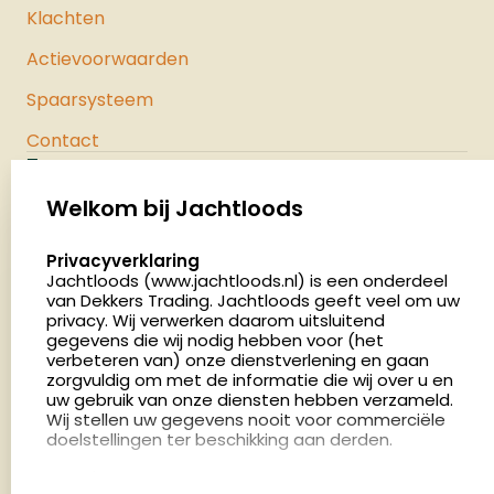
Klachten
Actievoorwaarden
Spaarsysteem
Contact
Jachtloods
Palenrij 1
Welkom bij Jachtloods
5411 LX Zeeland
select language
Privacyverklaring
Nederland
Jachtloods (www.jachtloods.nl) is een onderdeel
van Dekkers Trading. Jachtloods geeft veel om uw
privacy. Wij verwerken daarom uitsluitend
4.8
gegevens die wij nodig hebben voor (het
2879 beoordelingen
verbeteren van) onze dienstverlening en gaan
Openingstijden
zorgvuldig om met de informatie die wij over u en
Dinsdag en donderdag: 13:00 - 17:00 én 18:00 - 21:00
uw gebruik van onze diensten hebben verzameld.
Wij stellen uw gegevens nooit voor commerciële
uur
doelstellingen ter beschikking aan derden.
Winkelen op afspraak
Cookies
Woensdag: 09:00 - 15:00 uur