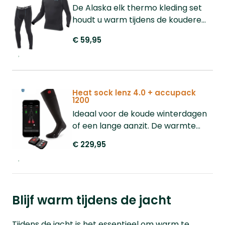
De Alaska elk thermo kleding set
houdt u warm tijdens de koudere
dagen, mocht u onverhoopt toch
€ 59,95
gaan zweten door lichamelijke
inspanning dan voert deze
thermoset vocht goed af. Tijdens
de koudere dagen is het prettig om
te kleden in lagen, dit houdt de
Heat sock lenz 4.0 + accupack
1200
warmte beter vast. Natuurlijk ook
Ideaal voor de koude winterdagen
ideaal voor een aanzit.
of een lange aanzit. De warmte
standen zijn naast de drukknoppen
€ 229,95
ook te bedienen met de Lenz heat
app voor extra gemak. Dankzij
deze sokken hoeft u nooit meer
naar huis omdat u koude voeten
Blijf warm tijdens de jacht
heeft!
Tijdens de jacht is het essentieel om warm te