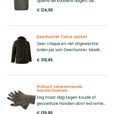
tijdens de koudere dagen: de
ProHunt Verwarmende
€ 124,95
Bodywarmer.
Deerhunter Tatra Jacket
Zeer chique en net afgewerkte
loden jas van Deerhunter. Maak
deze chique outfit compleet met
€ 319,95
de Tatra Trousers
Prohunt verwarmende
handschoenen
Zeg maar dag tegen koude of
gevoelloze handen door extreme
temperaturen!
€ 139,95