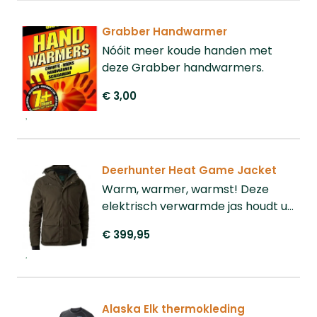
Grabber Handwarmer
Nóóit meer koude handen met
deze Grabber handwarmers.
€ 3,00
Deerhunter Heat Game Jacket
Warm, warmer, warmst! Deze
elektrisch verwarmde jas houdt u
warm tijdens de koudste dagen. Op
€ 399,95
de borst en de rug zit een
verwarmd deel. Perfecte jas voor
een lange aanzit of het op de post
staan.
Alaska Elk thermokleding