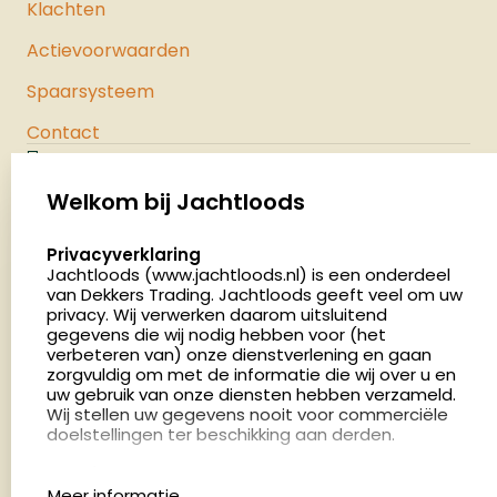
Klachten
Actievoorwaarden
Spaarsysteem
Contact
Jachtloods
Palenrij 1
Welkom bij Jachtloods
5411 LX Zeeland
select language
Privacyverklaring
Nederland
Jachtloods (www.jachtloods.nl) is een onderdeel
van Dekkers Trading. Jachtloods geeft veel om uw
4.8
privacy. Wij verwerken daarom uitsluitend
2883 beoordelingen
gegevens die wij nodig hebben voor (het
verbeteren van) onze dienstverlening en gaan
Openingstijden
zorgvuldig om met de informatie die wij over u en
Dinsdag en donderdag: 13:00 - 17:00 én 18:00 - 21:00
uw gebruik van onze diensten hebben verzameld.
Wij stellen uw gegevens nooit voor commerciële
uur
doelstellingen ter beschikking aan derden.
Winkelen op afspraak
Cookies
Woensdag: 09:00 - 15:00 uur
Meer informatie