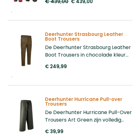
€ 439,00
€ 439,00
waterdicht, ademend en elastisch
voor maximale bewegingsvrijheid.
Deerhunter Strasbourg Leather
Boot Trousers
De Deerhunter Strasbourg Leather
Boot Trousers in chocolade kleur
zijn robuuste leren broeken voor
€ 249,99
jacht of outdoor, gemaakt van 100%
buffelleer en voorzien van
praktische zakken inclusief mes
zak en borstzak. Ze hebben
Deerhunter Hurricane Pull-over
verstelbare onderpijpen met
Trousers
verborgen rits, mesh voering en
De Deerhunter Hurricane Pull-Over
knopen voor bretels duurzaam,
Trousers Art Green zijn volledig
functioneel en chemievrij, ideaal
waterdicht dankzij PU-coating, met
voor ruige buitenomstandigheden.
€ 39,99
elastische stof en handige