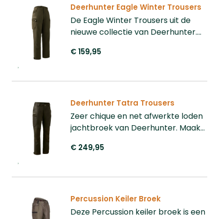
Deerhunter Eagle Winter Trousers
De Eagle Winter Trousers uit de
nieuwe collectie van Deerhunter.
Ideaal voor de koudere
€ 159,95
weersomstandigheden.
Deerhunter Tatra Trousers
Zeer chique en net afwerkte loden
jachtbroek van Deerhunter. Maak
uw jachtoutfit compleet met de
€ 249,95
Deerhunter Tatra Jas.
Percussion Keiler Broek
Deze Percussion keiler broek is een