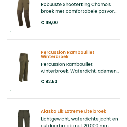
Robuuste ShooterKing Chamois
broek met comfortabele pasvorm
voor jacht, trekking en
€ 119,00
outdooractiviteiten.
Percussion Rambouillet
Winterbroek
Percussion Rambouillet
winterbroek. Waterdicht, ademend
en warm gevoerd, met 6 zakken en
€ 82,50
comfortabele pasvorm.
Alaska Elk Extreme Lite broek
Lichtgewicht, waterdichte jacht en
outdoorbroek met 20.000 mm