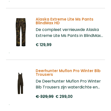
zijopeningen voor toegang tot uw
onderlagen. Dankzij de pull-over
vorm en elastische tailleband is de
Alaska Extreme Lite Ms Pants
broek comfortabel en makkelijk
BlindMax HD
aan te trekken. Ideaal voor jacht en
De compleet vernieuwde Alaska
outdoor activiteiten op nat weer.
Extreme Lite Ms Pants in BlindMax
HD biedt jagers uitzonderlijke
€ 129,99
waterbestendigheid en fluisterstille
prestaties. Ontwikkeld met 3D-
modelleringstechnologie voor
superieure pasvorm en
Deerhunter Muflon Pro Winter Bib
bewegingsvrijheid. Gemaakt van
Trousers
gerecycled polyester met APS-
De Deerhunter Muflon Pro Winter
membraan (20.000 mm
Bib Trousers zijn waterdichte en
waterkolom), getapete naden en
ademende overall met verstelbare
waterafstotende ritsen. Voorzien
€ 329,99
€ 299,00
schouderbanden, elastische
van praktische dijbeenzakken,
tailleband en voorgevormde
verstevigde pijpen en
knieën. Voorzien van meerdere