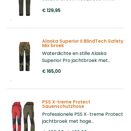
waterkolom en ademend APS
€ 129,95
membraan voor ultiem comfort en
bewegingsvrijheid.
Alaska Superior II BlindTech Safety
Mix broek
Waterdichte en stille Alaska
Superior Pro jachtbroek met
verbeterde pasvorm, ademend
€ 165,00
membraan en extra versteviging.
PSS X-treme Protect
Sauenschutzhose
Professionele PSS X‑treme Protect
jachtbroek met hoge
steekbescherming (EN13567),