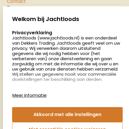
Contact
Jachtloods
Palenrij 1
Welkom bij Jachtloods
5411 LX Zeeland
select language
Privacyverklaring
Nederland
Jachtloods (www.jachtloods.nl) is een onderdeel
van Dekkers Trading. Jachtloods geeft veel om uw
privacy. Wij verwerken daarom uitsluitend
4.8
gegevens die wij nodig hebben voor (het
2883 beoordelingen
verbeteren van) onze dienstverlening en gaan
Openingstijden
zorgvuldig om met de informatie die wij over u en
Dinsdag en donderdag: 13:00 - 17:00 én 18:00 - 21:00
uw gebruik van onze diensten hebben verzameld.
Wij stellen uw gegevens nooit voor commerciële
uur
doelstellingen ter beschikking aan derden.
Winkelen op afspraak
Cookies
Woensdag: 09:00 - 15:00 uur
Meer informatie
Afspraak maken
Google Analytics
Jachtloods maakt gebruik van Google Analytics
om bij te houden hoe gebruikers de website
Nieuwsbrief
Akkoord met alle instellingen
gebruiken en hoe effectief de Adwords-
advertenties van Dekkers trading bij Google
€5,- kortingsbon voor uw volgende bestelling.
zoekresultaatpagina’s zijn. De aldus verkregen