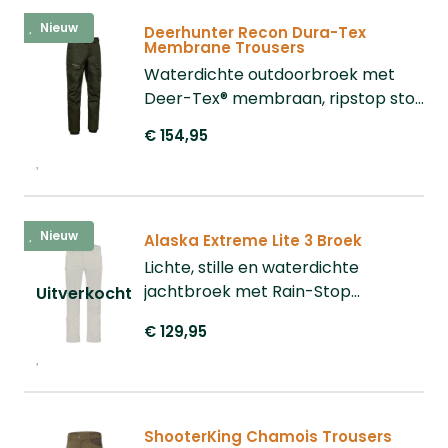
lichaamsbouw. Top kwaliteit
Nieuw
Deerhunter Recon Dura-Tex
jachtbroek! Bekijk hier alle
Membrane Trousers
jachtbroeken van Alaska Elk.
Waterdichte outdoorbroek met
Deer-Tex® membraan, ripstop stof
en 4-way stretch voor optimaal
€ 154,95
comfort en bescherming.
Nieuw
Alaska Extreme Lite 3 Broek
Lichte, stille en waterdichte
jachtbroek met Rain-Stop
membraan, ademende
€ 129,95
meshvoering en verstelbare
pasvorm.
ShooterKing Chamois Trousers