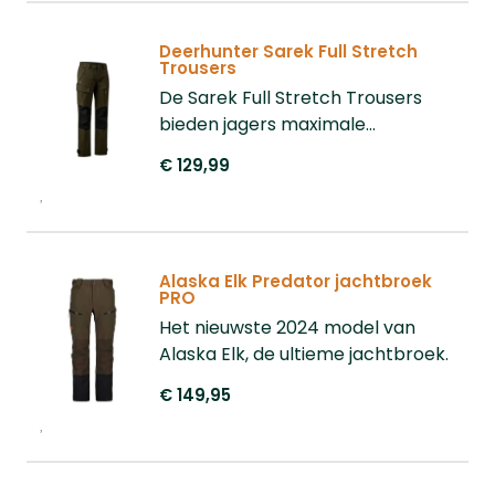
schoenveterhaakjes. Een
zakken, zijventilatie en
milieubewuste keuze met PFC-vrije
versterkingen op de zitplaats.
Deerhunter Sarek Full Stretch
behandeling die comfort en
Trousers
Ideaal voor winterse
functionaliteit perfect combineert.
De Sarek Full Stretch Trousers
buitenactiviteiten.
bieden jagers maximale
bewegingsvrijheid en comfort.
€ 129,99
Dankzij het duurzame katoen met
4-way stretch, waterafstotende
BIONIC FINISH® ECO behandeling en
ademend materiaal bent u klaar
Alaska Elk Predator jachtbroek
voor elk avontuur. Met praktische
PRO
zakken, elastische taille en
Het nieuwste 2024 model van
verstelbare enkelbanden is dit de
Alaska Elk, de ultieme jachtbroek.
ideale broek voor elke jacht.
€ 149,95