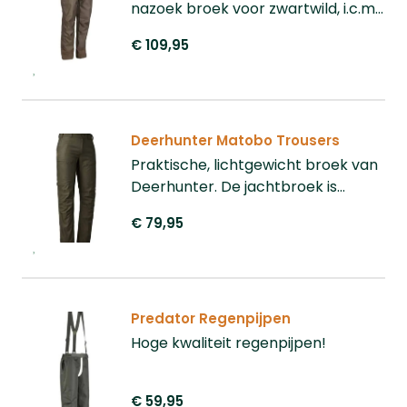
nazoek broek voor zwartwild, i.c.m.
de Percussion Keiler jas heb je een
€ 109,95
compleet pak voor nazoek werk.
Deerhunter Matobo Trousers
Praktische, lichtgewicht broek van
Deerhunter. De jachtbroek is
gemaakt van two-way stretch, wat
€ 79,95
zorgt voor comfort en
bewegingsvrijheid.
Predator Regenpijpen
Hoge kwaliteit regenpijpen!
€ 59,95