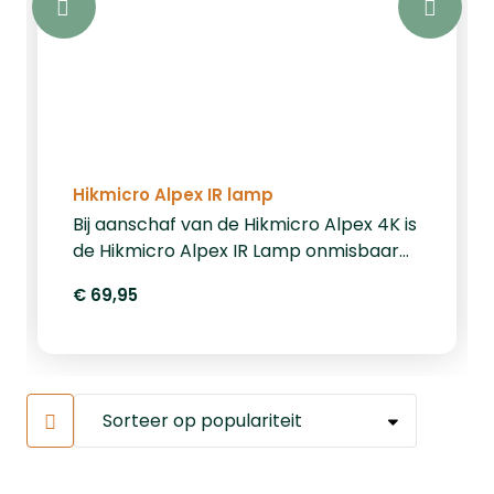
Hikmicro Alpex IR lamp
Bij aanschaf van de Hikmicro Alpex 4K is
de Hikmicro Alpex IR Lamp onmisbaar
voor uitstekend nachtzicht. Deze IR-
€ 69,95
lamp is verkrijgbaar in twee varianten:
850nm & 940nm. Om de lamp aan uw
Hikmicro Alpex 4K te bevestigen, is een
bracket vereist. Let op: wordt geleverd
met 2 hikmicro batterijen.