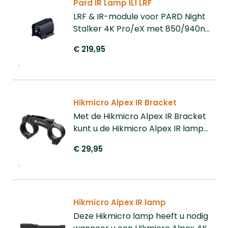
Pard IR Lamp IL1 LRF
LRF & IR-module voor PARD Night
Stalker 4K Pro/eX met 850/940nm
IR en laserafstandmeting tot 1200
€ 219,95
yards.
Hikmicro Alpex IR Bracket
Met de Hikmicro Alpex IR Bracket
kunt u de Hikmicro Alpex IR lamp
op de Alpex 4K richtkijker
€ 29,95
bevestigen.
Hikmicro Alpex IR lamp
Deze Hikmicro lamp heeft u nodig