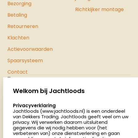
Bezorging
Richtkijker montage
Betaling
Retourneren
Klachten
Actievoorwaarden
Spaarsysteem
Contact
Jachtloods
Palenrij 1
Welkom bij Jachtloods
5411 LX Zeeland
select language
Privacyverklaring
Nederland
Jachtloods (www.jachtloods.nl) is een onderdeel
van Dekkers Trading. Jachtloods geeft veel om uw
privacy. Wij verwerken daarom uitsluitend
4.8
gegevens die wij nodig hebben voor (het
2886 beoordelingen
verbeteren van) onze dienstverlening en gaan
Openingstijden