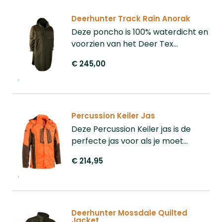
Deerhunter Track Rain Anorak
Deze poncho is 100% waterdicht en
voorzien van het Deer Tex
Performance membraan. Ideaal
€ 245,00
voor de regenachtige dagen, u
trekt deze poncho snel over uw jas
aan.
Percussion Keiler Jas
Deze Percussion Keiler jas is de
perfecte jas voor als je moet
nazoeken of vaak door een
€ 214,95
bosachtig gebied loopt met veel
bramen en doornstruiken.
Deerhunter Mossdale Quilted
Jacket