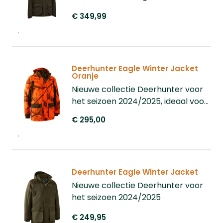
buitenleven in winterse
multifunctionele jachtjas met 100%
€ 349,99
omstandigheden.
water- en winddicht DEER-TEX®
membraan, afneembare
capuchon, talloze functionele
zakken en verstelbare
manchetten en taille. Ideaal voor
Deerhunter Eagle Winter Jacket
Oranje
actieve jacht in uiteenlopende
Nieuwe collectie Deerhunter voor
weersomstandigheden.
het seizoen 2024/2025, ideaal voor
tijdens het drijfjachtseizoen.
€ 295,00
Deerhunter Eagle Winter Jacket
Nieuwe collectie Deerhunter voor
het seizoen 2024/2025
€ 249,95