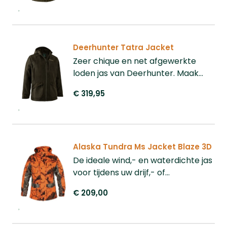
Deerhunter Tatra Jacket
Zeer chique en net afgewerkte
loden jas van Deerhunter. Maak
deze chique outfit compleet met
€ 319,95
de Tatra Trousers
Alaska Tundra Ms Jacket Blaze 3D
De ideale wind,- en waterdichte jas
voor tijdens uw drijf,- of
bewegingsjachten.
€ 209,00