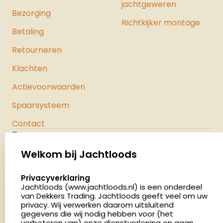
jachtgeweren
Bezorging
Richtkijker montage
Betaling
Retourneren
Klachten
Actievoorwaarden
Spaarsysteem
Contact
Jachtloods
Palenrij 1
Welkom bij Jachtloods
5411 LX Zeeland
select language
Privacyverklaring
Nederland
Jachtloods (www.jachtloods.nl) is een onderdeel
van Dekkers Trading. Jachtloods geeft veel om uw
privacy. Wij verwerken daarom uitsluitend
4.8
gegevens die wij nodig hebben voor (het
2879 beoordelingen
verbeteren van) onze dienstverlening en gaan