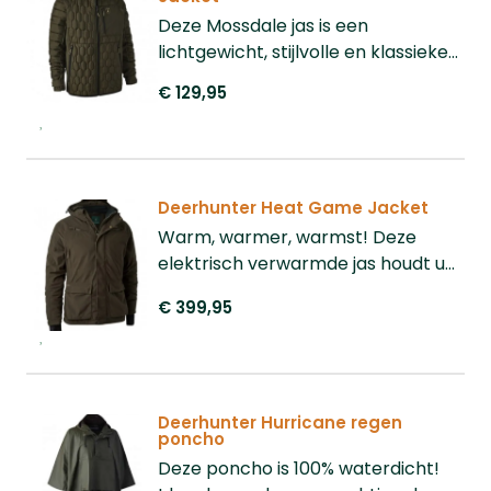
Deze Mossdale jas is een
lichtgewicht, stijlvolle en klassieke
jas die is ontworpen voor vele
€ 129,95
omstandigheden en gelegenheden.
Deerhunter Heat Game Jacket
Warm, warmer, warmst! Deze
elektrisch verwarmde jas houdt u
warm tijdens de koudste dagen. Op
€ 399,95
de borst en de rug zit een
verwarmd deel. Perfecte jas voor
een lange aanzit of het op de post
staan.
Deerhunter Hurricane regen
poncho
Deze poncho is 100% waterdicht!