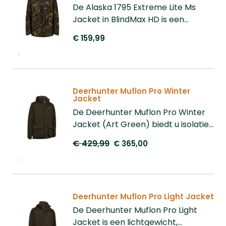
omstandighedenHierdoor is het een
De Alaska 1795 Extreme Lite Ms
veelzijdige keuze voor uiteenlopende
Jacket in BlindMax HD is een
outdooractiviteiten.
lichtgewicht jas. Deze jas is niet
€ 159,99
gevoerd maar wel 100% wind en
waterdicht, dit model heeft
namelijk een regenkolom van
20.000mm! Deze jas is dus ideaal
Deerhunter Muflon Pro Winter
voor de actieve jager of
Jacket
buitenmens.
De Deerhunter Muflon Pro Winter
Jacket (Art Green) biedt u isolatie
tegen de elementen dankzij 40
€ 429,99
€ 365,00
g/m² Thinsulate en een Deer-Tex®
membraan. Voorzien van
afneembare capuchon,
ventilatieritsen, talrijke zakken en
stretch materiaal. Geschikt tot -20
Deerhunter Muflon Pro Light Jacket
°C, wind- en waterdicht.
De Deerhunter Muflon Pro Light
Uitstekende keuze voor jacht en
Jacket is een lichtgewicht,