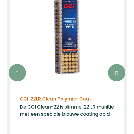
CCI .22LR Clean Polymier Coat
De CCI Clean-22 is slimme .22 LR munitie
met een speciale blauwe coating op de
kogel. Deze coating zorgt ervoor dat uw
wapen schoner blijft door minder lood-