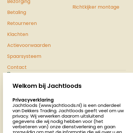
Bezorging
Richtkijker montage
Betaling
Retourneren
Klachten
Actievoorwaarden
Spaarsysteem
Contact
Jachtloods
Palenrij 1
Welkom bij Jachtloods
5411 LX Zeeland
select language
Privacyverklaring
Nederland
Jachtloods (www.jachtloods.nl) is een onderdeel
van Dekkers Trading. Jachtloods geeft veel om uw
4.8
privacy. Wij verwerken daarom uitsluitend
2879 beoordelingen
gegevens die wij nodig hebben voor (het
verbeteren van) onze dienstverlening en gaan
Openingstijden
zorgvuldig om met de informatie die wij over u en