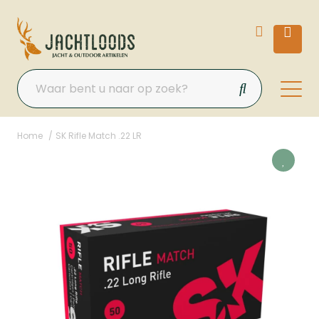
Home
SK Rifle Match .22 LR