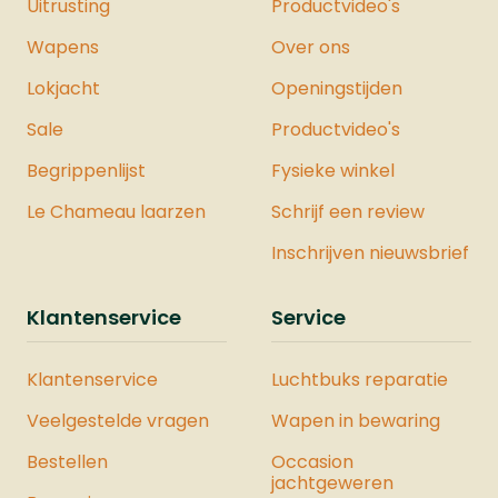
Uitrusting
Productvideo's
naar een betrouwbaar en krachtig
verdedigingsmiddel. Met zijn robuuste
Wapens
Over ons
constructie, gebruiksgemak en
Lokjacht
uitbreidbaarheid is dit pistool een
Openingstijden
uitstekende keuze voor persoonlijke
Sale
Productvideo's
veiligheid.Specificaties:Merk:
VESTAModel: PDW50 20J - Dutch
Begrippenlijst
Fysieke winkel
VersionSysteem: CO2Kaliber
Le Chameau laarzen
Schrijf een review
.50Gewicht: 700 gramLengte: 22
cmMagazijn: JaVeiligheid: JaJoule: 19,9
Inschrijven nieuwsbrief
JouleMontage Rail: NeeDe Vesta
Sentinel is ook verkrijgbaar als
Klantenservice
Service
onderdeel van een complete Vesta
Krachtset. Deze set bevat zorgvuldig
Klantenservice
Luchtbuks reparatie
geselecteerde producten waarmee u
de maximale kracht uit het pistool
Veelgestelde vragen
Wapen in bewaring
haalt. Bekijk hier ons hele assortiment
Bestellen
luchtpistolen.
Occasion
jachtgeweren