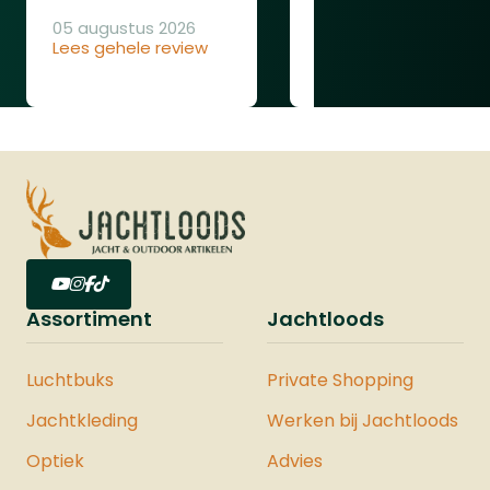
keuze voor de serieuze luchtbuks-
05 augustus 2026
schutter die op zoek is naar
Lees gehele review
04 augustus 2026
Lees gehele review
veelzijdigheid, precisie en
betrouwbaarheid.
Assortiment
Jachtloods
Luchtbuks
Private Shopping
Jachtkleding
Werken bij Jachtloods
Optiek
Advies