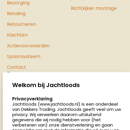
Bezorging
Richtkijker montage
Betaling
Retourneren
Klachten
Actievoorwaarden
Spaarsysteem
Contact
Jachtloods
Palenrij 1
Welkom bij Jachtloods
5411 LX Zeeland
select language
Privacyverklaring
Nederland
Jachtloods (www.jachtloods.nl) is een onderdeel
van Dekkers Trading. Jachtloods geeft veel om uw
privacy. Wij verwerken daarom uitsluitend
4.8
gegevens die wij nodig hebben voor (het
2879 beoordelingen
verbeteren van) onze dienstverlening en gaan
Openingstijden