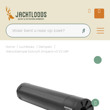
Home
Luchtbuks
Dempers
Geluiddemper DonnyFL Emperor v3 1/2 UNF