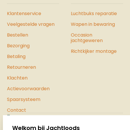
Klantenservice
Luchtbuks reparatie
Veelgestelde vragen
Wapen in bewaring
Bestellen
Occasion
jachtgeweren
Bezorging
Richtkijker montage
Betaling
Retourneren
Klachten
Actievoorwaarden
Spaarsysteem
Contact
Jachtloods
Palenrij 1
Welkom bij Jachtloods