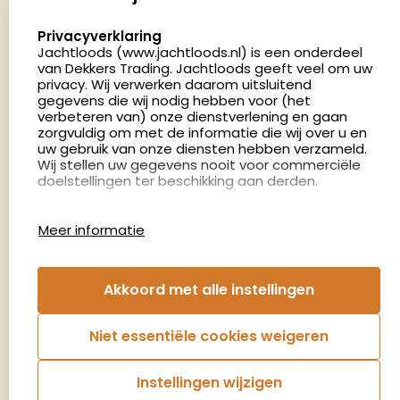
5411 LX Zeeland
select language
Privacyverklaring
Nederland
Jachtloods (www.jachtloods.nl) is een onderdeel
van Dekkers Trading. Jachtloods geeft veel om uw
privacy. Wij verwerken daarom uitsluitend
4.8
gegevens die wij nodig hebben voor (het
2879 beoordelingen
verbeteren van) onze dienstverlening en gaan
Openingstijden
zorgvuldig om met de informatie die wij over u en
Dinsdag en donderdag: 13:00 - 17:00 én 18:00 - 21:00
uw gebruik van onze diensten hebben verzameld.
Wij stellen uw gegevens nooit voor commerciële
uur
doelstellingen ter beschikking aan derden.
Winkelen op afspraak
Cookies
Woensdag: 09:00 - 15:00 uur
Meer informatie
Afspraak maken
Google Analytics
Jachtloods maakt gebruik van Google Analytics
om bij te houden hoe gebruikers de website
Nieuwsbrief
Akkoord met alle instellingen
gebruiken en hoe effectief de Adwords-
advertenties van Dekkers trading bij Google
€5,- kortingsbon voor uw volgende bestelling.
zoekresultaatpagina’s zijn. De aldus verkregen
Niet essentiële cookies weigeren
informatie wordt, met inbegrip van het adres van
Blijf op de hoogte van het laatste nieuws
uw computer (IP-adres), overgebracht naar en
door Google opgeslagen op servers in de
Instellingen wijzigen
Verenigde Staten. Lees het privacybeleid van
Aanmelden