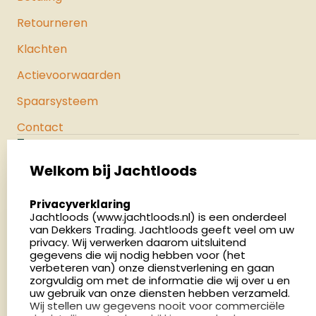
Retourneren
Klachten
Actievoorwaarden
Spaarsysteem
Contact
Jachtloods
Palenrij 1
Welkom bij Jachtloods
5411 LX Zeeland
select language
Privacyverklaring
Nederland
Jachtloods (www.jachtloods.nl) is een onderdeel
van Dekkers Trading. Jachtloods geeft veel om uw
4.8
privacy. Wij verwerken daarom uitsluitend
2883 beoordelingen
gegevens die wij nodig hebben voor (het
verbeteren van) onze dienstverlening en gaan
Openingstijden
zorgvuldig om met de informatie die wij over u en
Dinsdag en donderdag: 13:00 - 17:00 én 18:00 - 21:00
uw gebruik van onze diensten hebben verzameld.
Wij stellen uw gegevens nooit voor commerciële
uur