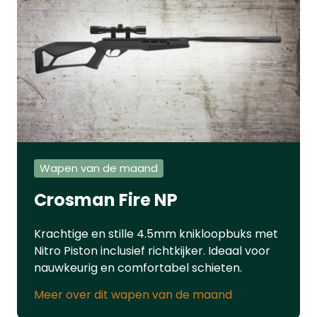
VESTAModel: PDW50 20J - Dutch
VersionSysteem: CO2Kaliber
.50Gewicht: 700 gramLengte: 22
cmMagazijn: JaVeiligheid: JaJoule: 19,9
JouleMontage Rail: NeeDe Vesta
Sentinel is ook verkrijgbaar als
onderdeel van een complete Vesta
Krachtset. Deze set bevat zorgvuldig
geselecteerde producten waarmee u
de maximale kracht uit het pistool
Wapen van de maand
haalt. Bekijk hier ons hele assortiment
luchtpistolen.
Crosman Fire NP
Krachtige en stille 4.5mm knikloopbuks met
Nitro Piston inclusief richtkijker. Ideaal voor
nauwkeurig en comfortabel schieten.
Meer over dit wapen van de maand