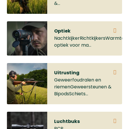
&...
Optiek
NachtkijkerRichtkijkersWarmtebe
optiek voor ma...
Uitrusting
Geweerfoudralen en
riemenGeweersteunen &
BipodsSchiets...
Luchtbuks
PCP