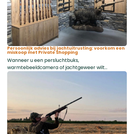
Persoonlijk advies bij jachtuitrusting: voorkom een
miskoop met Private Shopping
Wanneer u een persluchtbuks,
warmtebeeldcamera of jachtgeweer wilt
aanschaffen, kan het lastig zijn om de juiste keuze
te maken. Kleine verschillen in functies of
instellingen maken vaak een groot verschil tijdens
de jacht. Daarom is persoonlijk advies essentieel
om een miskoop te voorkomen.