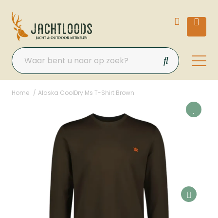
Home
Alaska CoolDry Ms T-Shirt Brown