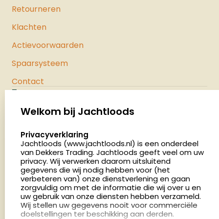
Retourneren
Klachten
Actievoorwaarden
Spaarsysteem
Contact
Jachtloods
Palenrij 1
Welkom bij Jachtloods
5411 LX Zeeland
select language
Privacyverklaring
Nederland
Jachtloods (www.jachtloods.nl) is een onderdeel
van Dekkers Trading. Jachtloods geeft veel om uw
privacy. Wij verwerken daarom uitsluitend
4.8
gegevens die wij nodig hebben voor (het
2883 beoordelingen
verbeteren van) onze dienstverlening en gaan
Openingstijden
zorgvuldig om met de informatie die wij over u en
Dinsdag en donderdag: 13:00 - 17:00 én 18:00 - 21:00
uw gebruik van onze diensten hebben verzameld.
Wij stellen uw gegevens nooit voor commerciële
uur
doelstellingen ter beschikking aan derden.