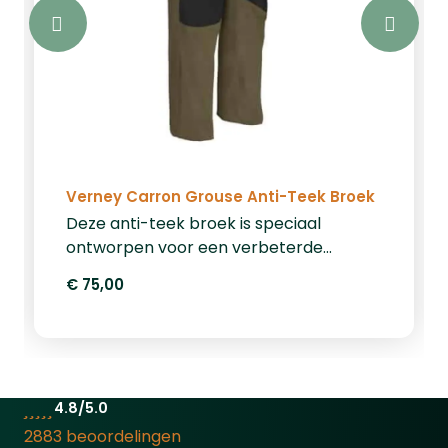
Verney Carron Grouse Anti-Teek Broek
Deze anti-teek broek is speciaal
ontworpen voor een verbeterde
mobiliteit en draagcomfort, dit dankzij
€ 75,00
het verwerkte stretch materiaal. Deze
lichtgewicht broek is ideaal om te
dragen in de lente, zomer en de herfst.
Wanneer het wat kouder wordt,
adviseren wij u om er thermokleding
4.8/5.0
onder deze broek te dragen. Verney
2883 beoordelingen
Carron heeft deze broek speciaal laten