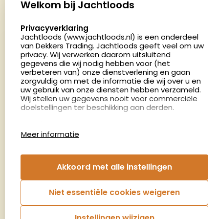
Palenrij 1
Welkom bij Jachtloods
5411 LX Zeeland
select language
Privacyverklaring
Nederland
Jachtloods (www.jachtloods.nl) is een onderdeel
van Dekkers Trading. Jachtloods geeft veel om uw
4.8
privacy. Wij verwerken daarom uitsluitend
2883 beoordelingen
gegevens die wij nodig hebben voor (het
verbeteren van) onze dienstverlening en gaan
Openingstijden
zorgvuldig om met de informatie die wij over u en
Dinsdag en donderdag: 13:00 - 17:00 én 18:00 - 21:00
uw gebruik van onze diensten hebben verzameld.
Wij stellen uw gegevens nooit voor commerciële
uur
doelstellingen ter beschikking aan derden.
Winkelen op afspraak
Cookies
Woensdag: 09:00 - 15:00 uur
Meer informatie
Afspraak maken
Google Analytics
Jachtloods maakt gebruik van Google Analytics
om bij te houden hoe gebruikers de website
Nieuwsbrief
Akkoord met alle instellingen
gebruiken en hoe effectief de Adwords-
advertenties van Dekkers trading bij Google
€5,- kortingsbon voor uw volgende bestelling.
zoekresultaatpagina’s zijn. De aldus verkregen
Niet essentiële cookies weigeren
informatie wordt, met inbegrip van het adres van
Blijf op de hoogte van het laatste nieuws
uw computer (IP-adres), overgebracht naar en
door Google opgeslagen op servers in de
Instellingen wijzigen