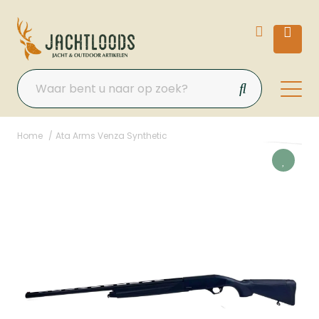
Home
Ata Arms Venza Synthetic