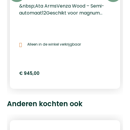
&nbsp;Ata ArmsVenza Wood – Semi-
automaat12Geschikt voor magnum
patronenLoop lengte: 76cmWissel
chokes: JaMagazijn capaciteit: 2 + 1
Alleen in de winkel verkrijgbaar
€ 945,00
Anderen kochten ook