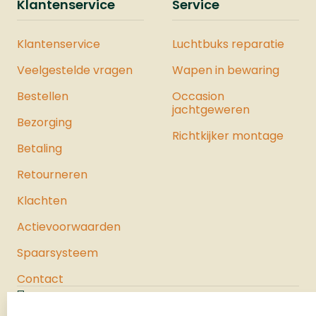
Klantenservice
Service
onderdeel van een complete Vesta
Krachtset. Deze set bevat zorgvuldig
Klantenservice
Luchtbuks reparatie
geselecteerde producten waarmee u
de maximale kracht uit het pistool
Veelgestelde vragen
Wapen in bewaring
haalt. Bekijk hier ons hele assortiment
Bestellen
luchtpistolen.
Occasion
jachtgeweren
Bezorging
Richtkijker montage
Betaling
Retourneren
Klachten
Actievoorwaarden
Spaarsysteem
Contact
Jachtloods