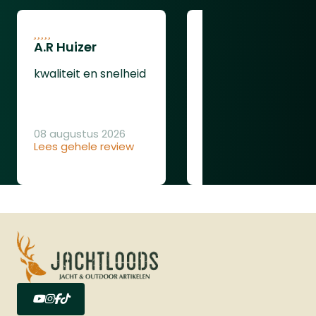
magazijncapaciteit verdubbelt tot 12
schoten. Deze flashloader is compatibel
met .50 kaliber munitie, waaronder
A.R Huizer
leendert van
rubberen, stalen en polymeer ballen, en
oudenaarden
is ontworpen voor snelle en efficiënte
kwaliteit en snelheid
herlaadacties, zelfs onder stressvolle
ging gewoon goed
omstandigheden.Voor verbeterde
stabiliteit en nauwkeurigheid is de
08 augustus 2026
VESTA Shoulder Back een uitstekende
Lees gehele review
08 augustus 2026
toevoeging. Deze schoudersteun kan
Lees gehele review
eenvoudig op het pistool worden
geschoven, waardoor u een stevigere
grip en betere controle krijgt tijdens het
schieten. Bovendien beschikt het
pistool over een 5-slots Picatinny Rail
(22mm) onder de loop, waarop diverse
accessoires zoals lasers of lampen
gemonteerd kunnen worden.
Daarnaast kan de kracht van de Vesta