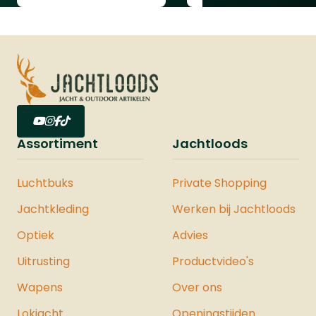
gelijkmatige verdeling van de
reiniger.De koudontvetter en
koudreiniger van Ballistol is zuinig in
gebruik, ecologisch neutraal en bevat
geen nitro-oplosmiddelen. De gebruikte
stoffen worden op natuurlijke wijze
afgebroken door foto-oxidatie, wat het
product milieuvriendelijk
maakt.Belangrijkste
Assortiment
Jachtloods
kenmerken:Verwijdert olie, vet, roest,
nicotine, ingedroogde olie en
Luchtbuks
Private Shopping
dieselrestenGeschikt voor metaal,
kunststof, glas en vele andere
Jachtkleding
Werken bij Jachtloods
materialenLost hars, lijmresten en
Optiek
Advies
stickers snel opPerfect als
voorbehandeling voor lakken, bruineren
Uitrusting
Productvideo's
en galvaniserenIdeaal voor het reinigen
Wapens
Over ons
van onderdelen vóór
montageUniverseel inzetbaar in
Lokjacht
Openingstijden