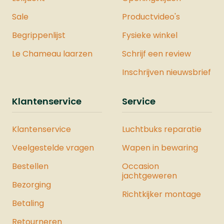
industrie, horeca, sport en
Sale
Productvideo's
huishoudingZuinig en krachtig in
gebruikBevat geen nitro-
Begrippenlijst
Fysieke winkel
oplosmiddelMilieuvriendelijk, biologisch
Le Chameau laarzen
Schrijf een review
afbreekbaar door foto-oxidatie
Inschrijven nieuwsbrief
Klantenservice
Service
Klantenservice
Luchtbuks reparatie
Veelgestelde vragen
Wapen in bewaring
Bestellen
Occasion
jachtgeweren
Bezorging
Richtkijker montage
Betaling
Retourneren