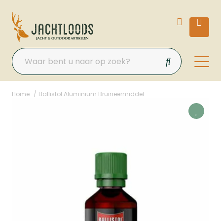
Home
Ballistol Aluminium Bruineermiddel