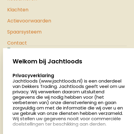
Klachten
Actievoorwaarden
Spaarsysteem
Contact
Jachtloods
Palenrij 1
Welkom bij Jachtloods
5411 LX Zeeland
select language
Privacyverklaring
Nederland
Jachtloods (www.jachtloods.nl) is een onderdeel
van Dekkers Trading. Jachtloods geeft veel om uw
4.8
privacy. Wij verwerken daarom uitsluitend
2883 beoordelingen
gegevens die wij nodig hebben voor (het
verbeteren van) onze dienstverlening en gaan
Openingstijden
zorgvuldig om met de informatie die wij over u en
Dinsdag en donderdag: 13:00 - 17:00 én 18:00 - 21:00
uw gebruik van onze diensten hebben verzameld.
Wij stellen uw gegevens nooit voor commerciële
uur
doelstellingen ter beschikking aan derden.
Winkelen op afspraak