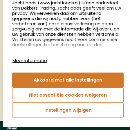
Nederland
Jachtloods (www.jachtloods.nl) is een onderdeel
van Dekkers Trading. Jachtloods geeft veel om uw
4.8
privacy. Wij verwerken daarom uitsluitend
2886 beoordelingen
gegevens die wij nodig hebben voor (het
verbeteren van) onze dienstverlening en gaan
Openingstijden
zorgvuldig om met de informatie die wij over u en
Dinsdag en donderdag: 13:00 - 17:00 én 18:00 - 21:00
uw gebruik van onze diensten hebben verzameld.
Wij stellen uw gegevens nooit voor commerciële
uur
doelstellingen ter beschikking aan derden.
Winkelen op afspraak
Cookies
Woensdag: 09:00 - 15:00 uur
Meer informatie
Afspraak maken
Google Analytics
Jachtloods maakt gebruik van Google Analytics
om bij te houden hoe gebruikers de website
Nieuwsbrief
Akkoord met alle instellingen
gebruiken en hoe effectief de Adwords-
advertenties van Dekkers trading bij Google
€5,- kortingsbon voor uw volgende bestelling.
zoekresultaatpagina’s zijn. De aldus verkregen
Niet essentiële cookies weigeren
informatie wordt, met inbegrip van het adres van
Blijf op de hoogte van het laatste nieuws
uw computer (IP-adres), overgebracht naar en
door Google opgeslagen op servers in de
Instellingen wijzigen
Verenigde Staten. Lees het privacybeleid van
Aanmelden
Google voor meer informatie. U treft ook het
privacybeleid van Google Analytics hier aan.
© Jachtloods 2026 |
Algemene voorwaarden
|
Privacyverklaring
Google gebruikt deze informatie om bij te houden