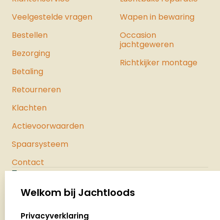
tripod socketCompact case size 4.25” x
Veelgestelde vragen
Wapen in bewaring
3.5” x 2.5”Timelapse Plus camera mode
Bestellen
with IR triggered imagesCompatible
Occasion
jachtgeweren
with Buck Watch Timelapse viewer
Bezorging
software
Richtkijker montage
Betaling
Retourneren
Klachten
Actievoorwaarden
Spaarsysteem
Contact
Jachtloods
Palenrij 1
Welkom bij Jachtloods
5411 LX Zeeland
select language
Privacyverklaring