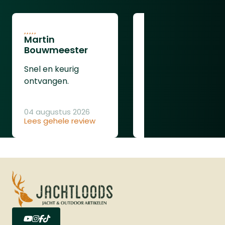
Martin
Jan Geboers
Bouwmeester
zeer snelle en
Snel en keurig
goede levering
ontvangen.
bedankt
04 augustus 2026
Lees gehele review
04 augustus 2026
Lees gehele review