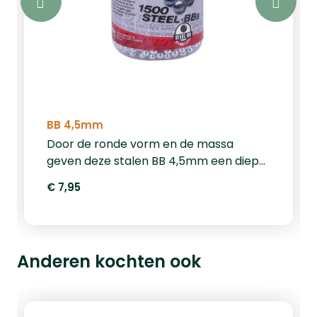
BB 4,5mm
Door de ronde vorm en de massa
geven deze stalen BB 4,5mm een diepe
penetratie op elke afstand. Maar let op:
€ 7,95
stalen BB's kunnen terugkaatsen
wanneer wordt geschoten op een hard
object. Draag daarom altijd een
veiligheidsbril tijdens het
Anderen kochten ook
schieten.&nbsp;Verpakt per 1500 stuks.