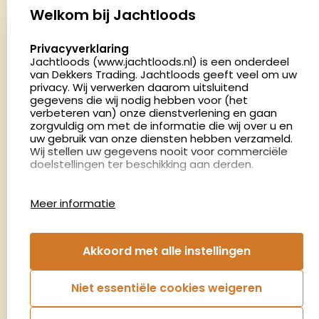
Palenrij 1
Welkom bij Jachtloods
5411 LX Zeeland
select language
Privacyverklaring
Nederland
Jachtloods (www.jachtloods.nl) is een onderdeel
van Dekkers Trading. Jachtloods geeft veel om uw
4.8
privacy. Wij verwerken daarom uitsluitend
2878 beoordelingen
gegevens die wij nodig hebben voor (het
verbeteren van) onze dienstverlening en gaan
Openingstijden
zorgvuldig om met de informatie die wij over u en
Dinsdag en donderdag: 13:00 - 17:00 én 18:00 - 21:00
uw gebruik van onze diensten hebben verzameld.
Wij stellen uw gegevens nooit voor commerciële
uur
doelstellingen ter beschikking aan derden.
Winkelen op afspraak
Cookies
Woensdag: 09:00 - 15:00 uur
Meer informatie
Afspraak maken
Google Analytics
Jachtloods maakt gebruik van Google Analytics
om bij te houden hoe gebruikers de website
Nieuwsbrief
Akkoord met alle instellingen
gebruiken en hoe effectief de Adwords-
advertenties van Dekkers trading bij Google
€5,- kortingsbon voor uw volgende bestelling.
zoekresultaatpagina’s zijn. De aldus verkregen
Niet essentiële cookies weigeren
informatie wordt, met inbegrip van het adres van
Blijf op de hoogte van het laatste nieuws
uw computer (IP-adres), overgebracht naar en
door Google opgeslagen op servers in de