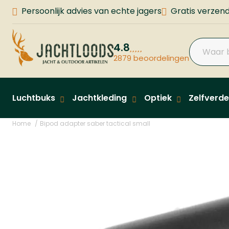
Persoonlijk advies van echte jagers
Gratis verzend
4.8
2879 beoordelingen
Luchtbuks
Jachtkleding
Optiek
Zelfverde
Home
Bipod adapter saber tactical small