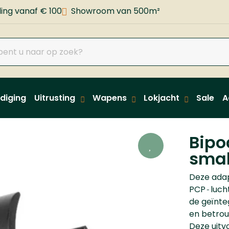
ing vanaf € 100
Showroom van 500m²
diging
Uitrusting
Wapens
Lokjacht
Sale
A
Bipo
smal
Deze adap
PCP‑lucht
de geïnte
en betrou
Deze uitv