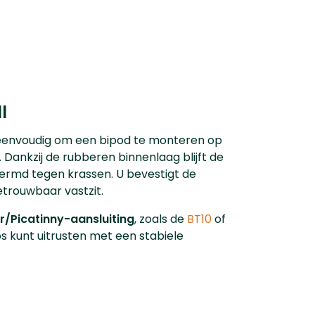
l
 eenvoudig om een bipod te monteren op
. Dankzij de rubberen binnenlaag blijft de
hermd tegen krassen. U bevestigt de
etrouwbaar vastzit.
/Picatinny-aansluiting
, zoals de
BT10
of
s kunt uitrusten met een stabiele