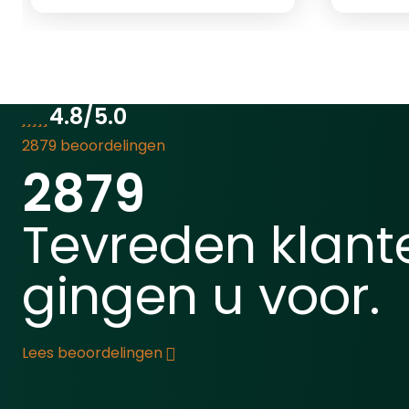
goed te noemen. De poten
luchtb
zijn in hoogte verstelbaar
anodiseerdSnel
een ge
van 19cm tot 23cm.
gram/2
Daarnaast zijn de poten ook
bevat 
in 5 verschillende hoeken te
zetten. Geschikt voor
4.8/5.0
aansluiting op een
2879 beoordelingen
picantinny of weaver rail.
2879
&nbsp; &nbsp;
Tevreden klant
gingen u voor.
Lees beoordelingen