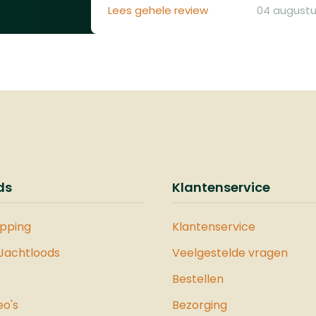
Lees gehele review
04 augustu
ds
Klantenservice
opping
Klantenservice
 Jachtloods
Veelgestelde vragen
Bestellen
eo's
Bezorging