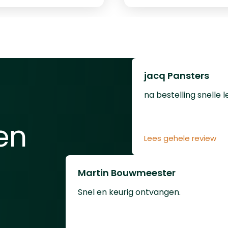
uks kogeltjes hebben
luchtbuks kogeltjes 
wicht van 1,645
een gewicht van 2,20
5,39 grain. Een blikje
gram/33,95 grain. Een 
350 kogeltjes.
bevat 300 kogeltjes.
jacq Pansters
na bestelling snelle l
en
Lees gehele review
Martin Bouwmeester
Snel en keurig ontvangen.