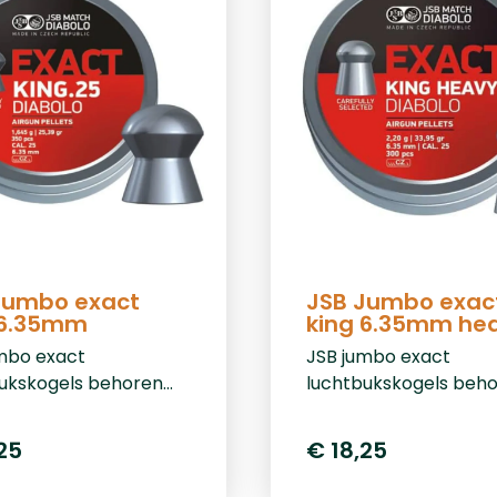
art.nr 70001 &nbsp; &
uks.
Jumbo exact
JSB Jumbo exac
 6.35mm
king 6.35mm he
mbo exact
JSB jumbo exact
ukskogels behoren
luchtbukskogels beh
 meest precieze en
tot de meest preciez
tente
consistente
25
€ 18,25
ukskogeltjes op de
luchtbukskogeltjes o
. Deze 6,35mm
markt. Deze 6.35mm