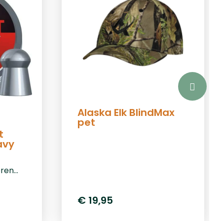
nbsp;
Alaska Elk BlindMax
pet
t
avy
oren
e en
€ 19,95
p de