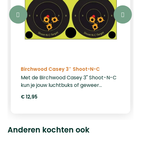
Birchwood Casey 3″ Shoot-N-C
Met de Birchwood Casey 3" Shoot-N-C
kun je jouw luchtbuks of geweer
gemakkelijk inschieten. Wanneer je een
€ 12,95
schot plaatst op de sticker kleurt de
plek rondom het schot fel op. Dankzij
deze felle kleur kun je vanaf een afstand
zien waar je geschoten hebt. Op deze
Anderen kochten ook
manier kun je de richtkijker perfect
afstellen. De reactive targets hebben