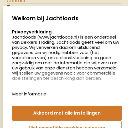
Contact
Jachtloods
Palenrij 1
Welkom bij Jachtloods
5411 LX Zeeland
select language
Privacyverklaring
Nederland
Jachtloods (www.jachtloods.nl) is een onderdeel
van Dekkers Trading. Jachtloods geeft veel om uw
privacy. Wij verwerken daarom uitsluitend
4.8
gegevens die wij nodig hebben voor (het
2879 beoordelingen
verbeteren van) onze dienstverlening en gaan
Openingstijden
zorgvuldig om met de informatie die wij over u en
Dinsdag en donderdag: 13:00 - 17:00 én 18:00 - 21:00
uw gebruik van onze diensten hebben verzameld.
Wij stellen uw gegevens nooit voor commerciële
uur
doelstellingen ter beschikking aan derden.
Winkelen op afspraak
Cookies
Woensdag: 09:00 - 15:00 uur
Meer informatie
Afspraak maken
Google Analytics
Jachtloods maakt gebruik van Google Analytics
om bij te houden hoe gebruikers de website
Nieuwsbrief
Akkoord met alle instellingen
gebruiken en hoe effectief de Adwords-
advertenties van Dekkers trading bij Google
€5,- kortingsbon voor uw volgende bestelling.
zoekresultaatpagina’s zijn. De aldus verkregen
Niet essentiële cookies weigeren