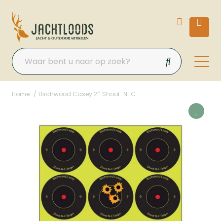
Home
Birchwood Casey 2″ Shoot-N-C