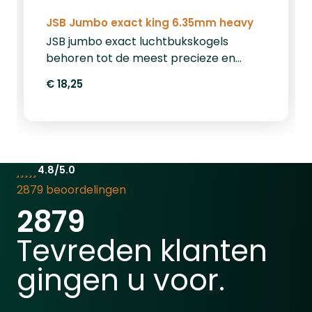
JSB Jumbo exact king 6.35mm heavy
JSB jumbo exact luchtbukskogels
behoren tot de meest precieze en
consistente luchtbukskogeltjes op de
€ 18,25
markt. Deze 6.35mm luchtbuks
kogeltjes hebben een gewicht van 2,20
gram/33,95 grain. Een blikje bevat 300
kogeltjes.
4.8/5.0
2879 beoordelingen
2879
Tevreden klanten
gingen u voor.