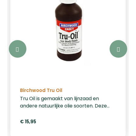
Birchwood Tru Oil
Tru Oil is gemaakt van lijnzaad en
andere natuurlijke olie soorten. Deze
olie is geschikt voor elk type geoliede
houten kolf. Wanneer u uw wapen
€ 15,95
regelmatig onderhoud met deze olie
blijft u wapen beschermd tegen de