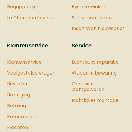
accessoires.Ballistol is dé alles-in-één
Begrippenlijst
Fysieke winkel
oplossing voor wie zoekt naar
Le Chameau laarzen
Schrijf een review
betrouwbare bescherming, smering en
verzorging, zowel binnen als buiten.
Inschrijven nieuwsbrief
Klantenservice
Service
Klantenservice
Luchtbuks reparatie
Veelgestelde vragen
Wapen in bewaring
Bestellen
Occasion
jachtgeweren
Bezorging
Richtkijker montage
Betaling
Retourneren
Klachten