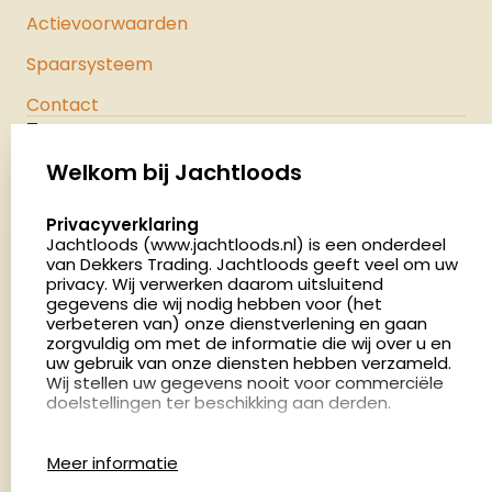
Actievoorwaarden
Spaarsysteem
Contact
Jachtloods
Palenrij 1
Welkom bij Jachtloods
5411 LX Zeeland
select language
Privacyverklaring
Nederland
Jachtloods (www.jachtloods.nl) is een onderdeel
van Dekkers Trading. Jachtloods geeft veel om uw
privacy. Wij verwerken daarom uitsluitend
4.8
gegevens die wij nodig hebben voor (het
2879 beoordelingen
verbeteren van) onze dienstverlening en gaan
Openingstijden
zorgvuldig om met de informatie die wij over u en
Dinsdag en donderdag: 13:00 - 17:00 én 18:00 - 21:00
uw gebruik van onze diensten hebben verzameld.
Wij stellen uw gegevens nooit voor commerciële
uur
doelstellingen ter beschikking aan derden.
Winkelen op afspraak
Cookies
Woensdag: 09:00 - 15:00 uur
Meer informatie
Afspraak maken
Google Analytics