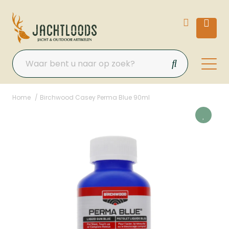
Home
Birchwood Casey Perma Blue 90ml