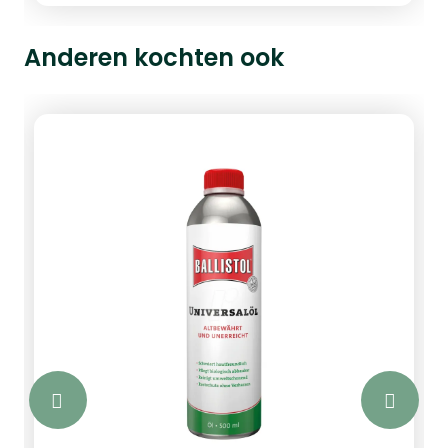
elementen en verlengend u de
levensduur van uw wapen. De olie
Anderen kochten ook
droogt snel op en wordt niet wazig door
de jaren heen. Deze olie is bijvoorbeeld
ook geschikt om uw meubelen te
onderhouden. De olie gelijkmatig
verdelen met een droge niet pluizende
doek. Inhoud 90ml, 240ml of 960ml