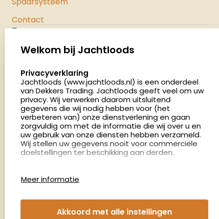
Spaarsysteem
Contact
Jachtloods
Palenrij 1
Welkom bij Jachtloods
5411 LX Zeeland
select language
Privacyverklaring
Nederland
Jachtloods (www.jachtloods.nl) is een onderdeel
van Dekkers Trading. Jachtloods geeft veel om uw
privacy. Wij verwerken daarom uitsluitend
4.8
gegevens die wij nodig hebben voor (het
2879 beoordelingen
verbeteren van) onze dienstverlening en gaan
Openingstijden
zorgvuldig om met de informatie die wij over u en
Dinsdag en donderdag: 13:00 - 17:00 én 18:00 - 21:00
uw gebruik van onze diensten hebben verzameld.
Wij stellen uw gegevens nooit voor commerciële
uur
doelstellingen ter beschikking aan derden.
Winkelen op afspraak
Cookies
Woensdag: 09:00 - 15:00 uur
Meer informatie
Afspraak maken
Google Analytics
Jachtloods maakt gebruik van Google Analytics
om bij te houden hoe gebruikers de website
Nieuwsbrief
Akkoord met alle instellingen
gebruiken en hoe effectief de Adwords-