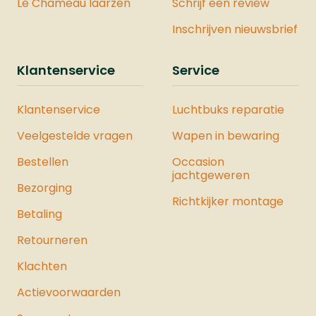
Le Chameau laarzen
Schrijf een review
.50Gewicht: 700 gramLengte: 22
cmMagazijn: JaVeiligheid: JaJoule: 19,9
Inschrijven nieuwsbrief
JouleMontage Rail: NeeDe Vesta
Sentinel is ook verkrijgbaar als
Klantenservice
Service
onderdeel van een complete Vesta
Krachtset. Deze set bevat zorgvuldig
Klantenservice
Luchtbuks reparatie
geselecteerde producten waarmee u
de maximale kracht uit het pistool
Veelgestelde vragen
Wapen in bewaring
haalt. Bekijk hier ons hele assortiment
Bestellen
luchtpistolen.
Occasion
jachtgeweren
Bezorging
Richtkijker montage
Betaling
Retourneren
Klachten
Actievoorwaarden