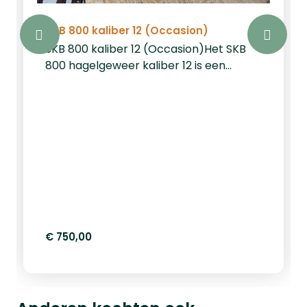
SKB 800 kaliber 12 (Occasion)
SKB 800 kaliber 12 (Occasion)Het SKB
800 hagelgeweer kaliber 12 is een
premium superposé (over and under)
shotgun dat klassieke stijl combineert
met moderne functionaliteit.
Ontworpen voor sportievelingen en
jagers die kwaliteit eisen, biedt dit
geweer een uitstekende balans tussen
prestaties, comfort en traditioneel
vakmanschap.Technische specificaties
voor optimale prestatiesHet SKB 800 is
uitgevoerd in kaliber 12 met een
€ 750,00
kamerlengte van 12/70, ideaal voor
diverse hagelpatronen binnen dit
kaliber. De looplengte van 71 cm draagt
bij aan een stabiel en voorspelbaar