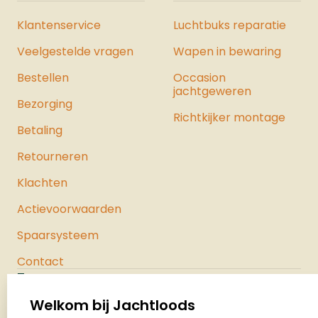
Klantenservice
Luchtbuks reparatie
Veelgestelde vragen
Wapen in bewaring
Bestellen
Occasion
jachtgeweren
Bezorging
Richtkijker montage
Betaling
Retourneren
Klachten
Actievoorwaarden
Spaarsysteem
Contact
Jachtloods
Palenrij 1
Welkom bij Jachtloods