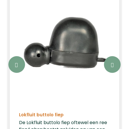
schadebestrijding waarbij camouflage
van uw gezicht van uiterst belang is.
Optioneel zijn er ook primos
handschoenen met hetzelfde
camouflage patroon verkrijgbaar.
Lokfluit buttolo fiep
De Lokfluit buttolo fiep oftewel een ree