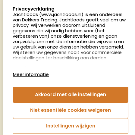
5411 LX Zeeland
select language
Privacyverklaring
Nederland
Jachtloods (www.jachtloods.nl) is een onderdeel
van Dekkers Trading. Jachtloods geeft veel om uw
4.8
privacy. Wij verwerken daarom uitsluitend
2879 beoordelingen
gegevens die wij nodig hebben voor (het
verbeteren van) onze dienstverlening en gaan
Openingstijden
zorgvuldig om met de informatie die wij over u en
Dinsdag en donderdag: 13:00 - 17:00 én 18:00 - 21:00
uw gebruik van onze diensten hebben verzameld.
Wij stellen uw gegevens nooit voor commerciële
uur
doelstellingen ter beschikking aan derden.
Winkelen op afspraak
Cookies
Woensdag: 09:00 - 15:00 uur
Meer informatie
Afspraak maken
Google Analytics
Jachtloods maakt gebruik van Google Analytics
om bij te houden hoe gebruikers de website
Nieuwsbrief
Akkoord met alle instellingen
gebruiken en hoe effectief de Adwords-
advertenties van Dekkers trading bij Google
€5,- kortingsbon voor uw volgende bestelling.
zoekresultaatpagina’s zijn. De aldus verkregen
Niet essentiële cookies weigeren
informatie wordt, met inbegrip van het adres van
Blijf op de hoogte van het laatste nieuws
uw computer (IP-adres), overgebracht naar en
door Google opgeslagen op servers in de
Instellingen wijzigen
Verenigde Staten. Lees het privacybeleid van
Aanmelden
Google voor meer informatie. U treft ook het