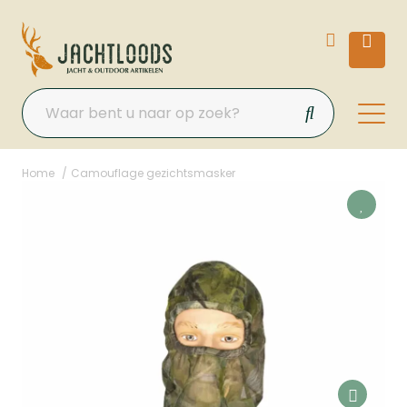
Home
Camouflage gezichtsmasker