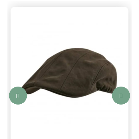
washes. Orange detailing connects it to
the full Chamois system, allowing you to
layer up with the fleece, jacket or
trousers for a complete and
coordinated setup. Finished with a
printed DEERHUNTER logo, it’s a
versatile piece that works just as hard
as you do.Alle artikelen in de categorie
Deerhunter Shop worden rechtstreeks
vanuit Deerhunter Denemarken naar u
verstuurd. De levertijd bedraagt
gemiddeld 3 tot 4 werkdagen. Omdat
het zendingen vanuit Denemarken
betreft worden er altijd verzendkosten
in rekening gebracht. De kleding wordt
speciaal voor u besteld en is daarom
niet te retourneren. Zo heeft u toegang
tot het volledige Deerhunter
assortiment voor scherpe prijzen. Deze