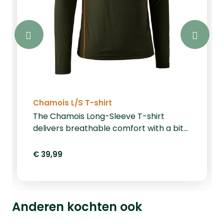
Chamois L/S T-shirt
The Chamois Long-Sleeve T-shirt
delivers breathable comfort with a bit
more coverage, ideal as a base layer or
worn on its own in mild conditions. Made
€ 39,99
from lightweight mesh with quick-dry
properties and Silvadur™ antimicrobial
technology, it helps control odour and
bacteria, keeping you fresher longer
Anderen kochten ook
and extending the time between