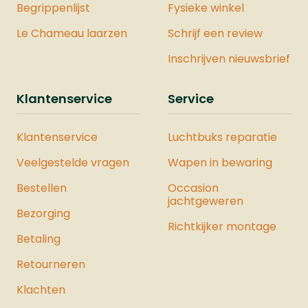
VESTAModel: PDW50 20J - Dutch
Begrippenlijst
Fysieke winkel
VersionSysteem: CO2Kaliber
Le Chameau laarzen
Schrijf een review
.50Gewicht: 700 gramLengte: 22
cmMagazijn: JaVeiligheid: JaJoule: 19,9
Inschrijven nieuwsbrief
JouleMontage Rail: NeeDe Vesta
Sentinel is ook verkrijgbaar als
Klantenservice
Service
onderdeel van een complete Vesta
Krachtset. Deze set bevat zorgvuldig
Klantenservice
Luchtbuks reparatie
geselecteerde producten waarmee u
de maximale kracht uit het pistool
Veelgestelde vragen
Wapen in bewaring
haalt. Bekijk hier ons hele assortiment
Bestellen
luchtpistolen.
Occasion
jachtgeweren
Bezorging
Richtkijker montage
Betaling
Retourneren
Klachten