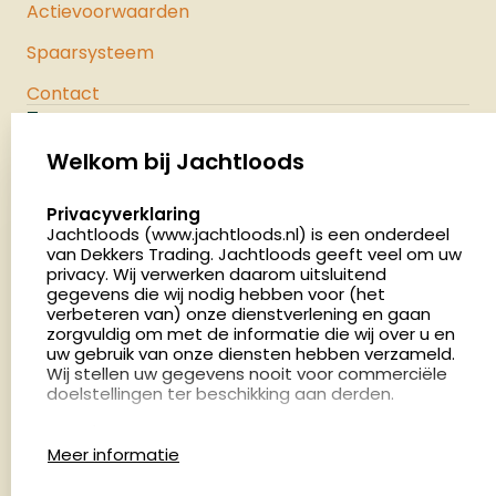
Actievoorwaarden
Spaarsysteem
Contact
Jachtloods
Palenrij 1
Welkom bij Jachtloods
5411 LX Zeeland
select language
Privacyverklaring
Nederland
Jachtloods (www.jachtloods.nl) is een onderdeel
van Dekkers Trading. Jachtloods geeft veel om uw
privacy. Wij verwerken daarom uitsluitend
4.8
gegevens die wij nodig hebben voor (het
2886 beoordelingen
verbeteren van) onze dienstverlening en gaan
Openingstijden
zorgvuldig om met de informatie die wij over u en
Dinsdag en donderdag: 13:00 - 17:00 én 18:00 - 21:00
uw gebruik van onze diensten hebben verzameld.
Wij stellen uw gegevens nooit voor commerciële
uur
doelstellingen ter beschikking aan derden.
Winkelen op afspraak
Cookies
Woensdag: 09:00 - 15:00 uur
Meer informatie
Afspraak maken
Google Analytics
Jachtloods maakt gebruik van Google Analytics