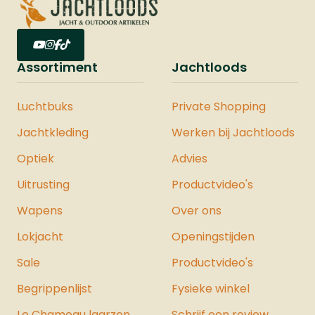
Assortiment
Jachtloods
Luchtbuks
Private Shopping
Jachtkleding
Werken bij Jachtloods
Optiek
Advies
Uitrusting
Productvideo's
Wapens
Over ons
Lokjacht
Openingstijden
Sale
Productvideo's
Begrippenlijst
Fysieke winkel
Le Chameau laarzen
Schrijf een review