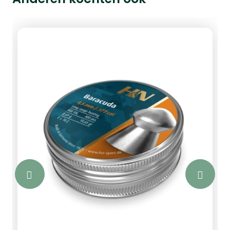
schaalverhouding tussen het draadkruis
en het doelwit op elke vergroting
essentieel voor accurate holdovers en
afstandsschatting.Met een
vergrotingsbereik van 4x tot 16x en een
heldere 44 mm objectieflens biedt de
Helix Gen II haarscherp beeld, zelfs
onder uitdagende lichtomstandigheden.
De volledig multi-coated lenzen zorgen
voor uitstekende lichttransmissie en
contrast. De turrets met zero-stop
functie zijn ontworpen voor
nauwkeurige, herhaalbare
aanpassingen met klikwaarden van ¼
MOA of 0.1 MRAD.De behuizing is
gemaakt van luchtvaartaluminium en
voorzien van roestvrijstalen mechaniek,
wat garant staat voor duurzaamheid
onder alle omstandigheden. Bovendien