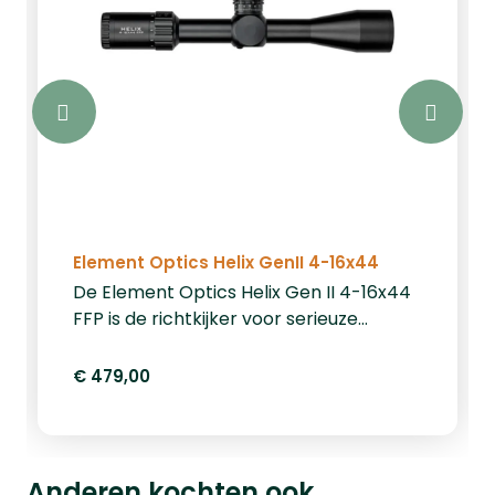
Element Optics Helix GenII 4-16x44
De Element Optics Helix Gen II 4-16x44
FFP is de richtkijker voor serieuze
schutters die topprestaties eisen
zonder de hoofdprijs te betalen. Deze
€ 479,00
richtkijker combineert precisie,
duurzaamheid en gebruiksgemak in één
robuust pakket. Dankzij het first focal
plane (FFP) draadkruis behoudt u de
Anderen kochten ook