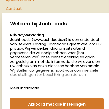
Contact
Jachtloods
Palenrij 1
Welkom bij Jachtloods
5411 LX Zeeland
select language
Privacyverklaring
Nederland
Jachtloods (www.jachtloods.nl) is een onderdeel
van Dekkers Trading. Jachtloods geeft veel om uw
4.8
privacy. Wij verwerken daarom uitsluitend
2886 beoordelingen
gegevens die wij nodig hebben voor (het
verbeteren van) onze dienstverlening en gaan
Openingstijden
zorgvuldig om met de informatie die wij over u en
Dinsdag en donderdag: 13:00 - 17:00 én 18:00 - 21:00
uw gebruik van onze diensten hebben verzameld.
Wij stellen uw gegevens nooit voor commerciële
uur
doelstellingen ter beschikking aan derden.
Winkelen op afspraak
Cookies
Woensdag: 09:00 - 15:00 uur
Meer informatie
Afspraak maken
Google Analytics
Jachtloods maakt gebruik van Google Analytics
om bij te houden hoe gebruikers de website
Nieuwsbrief
Akkoord met alle instellingen
gebruiken en hoe effectief de Adwords-