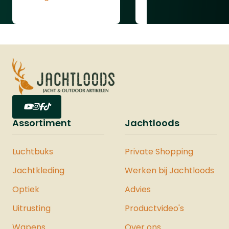
voor verbeterde gripFull-tang
Lees gehele review
constructie voor optimale balans en
duurzaamheid
Assortiment
Jachtloods
Luchtbuks
Private Shopping
Jachtkleding
Werken bij Jachtloods
Optiek
Advies
Uitrusting
Productvideo's
Wapens
Over ons