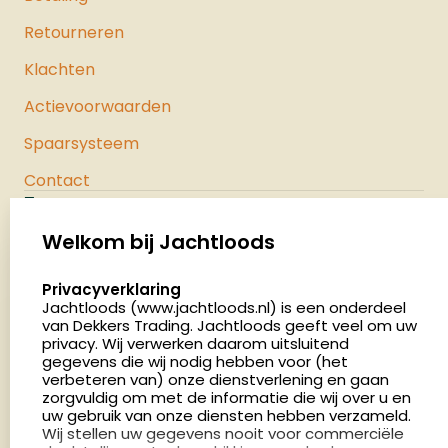
Retourneren
Klachten
Actievoorwaarden
Spaarsysteem
Contact
Jachtloods
Palenrij 1
Welkom bij Jachtloods
5411 LX Zeeland
select language
Privacyverklaring
Nederland
Jachtloods (www.jachtloods.nl) is een onderdeel
van Dekkers Trading. Jachtloods geeft veel om uw
4.8
privacy. Wij verwerken daarom uitsluitend
2883 beoordelingen
gegevens die wij nodig hebben voor (het
verbeteren van) onze dienstverlening en gaan
Openingstijden
zorgvuldig om met de informatie die wij over u en
Dinsdag en donderdag: 13:00 - 17:00 én 18:00 - 21:00
uw gebruik van onze diensten hebben verzameld.
Wij stellen uw gegevens nooit voor commerciële
uur