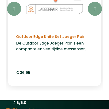
Outdoor Edge Knife Set Jaeger Pair
De Outdoor Edge Jaeger Pair is een
compacte en veelzijdige messenset,
speciaal ontworpen voor jagers en
buitenliefhebbers. Deze set bevat twee
essentiële messen: een drop-point
skinner en een ontweidmes, beide
€ 36,95
vervaardigd uit duurzaam 420J2
roestvrij staal. De messen zijn voorzien
van opvallende oranje, met rubber
beklede TPR-handgrepen met gewei-
textuur voor een veilige en
4.8/5.0
comfortabele grip, zelfs onder natte