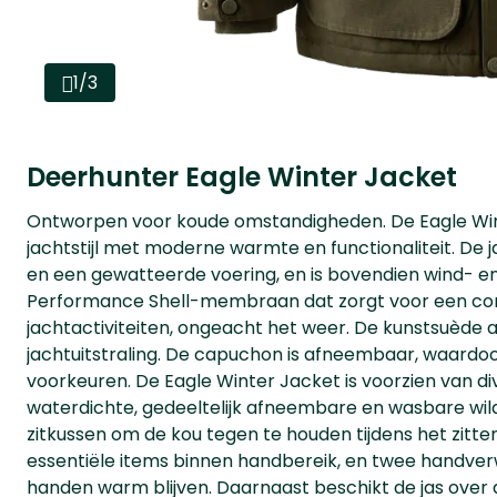
1/3
Deerhunter Eagle Winter Jacket
Ontworpen voor koude omstandigheden. De Eagle Win
jachtstijl met moderne warmte en functionaliteit. De
en een gewatteerde voering, en is bovendien wind- e
Performance Shell-membraan dat zorgt voor een comf
jachtactiviteiten, ongeacht het weer. De kunstsuède 
jachtuitstraling. De capuchon is afneembaar, waardoo
voorkeuren. De Eagle Winter Jacket is voorzien van d
waterdichte, gedeeltelijk afneembare en wasbare wild
zitkussen om de kou tegen te houden tijdens het zitt
essentiële items binnen handbereik, en twee handv
handen warm blijven. Daarnaast beschikt de jas over a