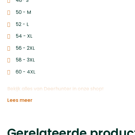
48- S
50 - M
52 - L
54 - XL
56 - 2XL
58 - 3XL
60 - 4XL
Bekijk alles van Deerhunter in onze shop!
Lees meer
Gerelateerde produc