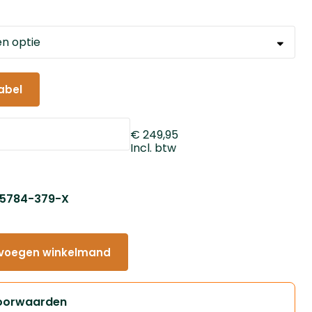
abel
€ 249,95
Incl. btw
: 5784-379-X
voegen winkelmand
oorwaarden