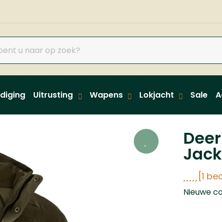
diging
Uitrusting
Wapens
Lokjacht
Sale
A
Deer
Jack
[1 be
Nieuwe co