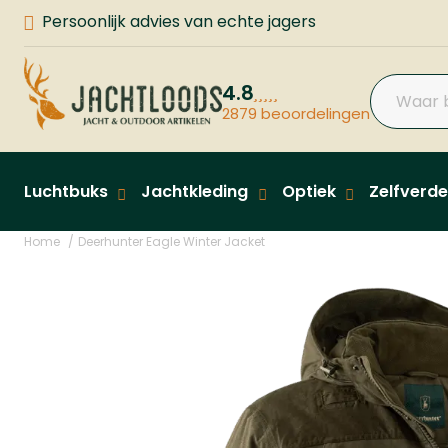
Persoonlijk advies van echte jagers
4.8
2879 beoordelingen
Luchtbuks
Jachtkleding
Optiek
Zelfverde
Home
Deerhunter Eagle Winter Jacket