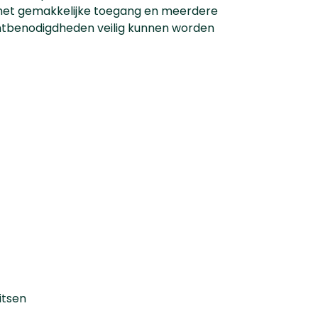
met gemakkelijke toegang en meerdere
achtbenodigdheden veilig kunnen worden
itsen