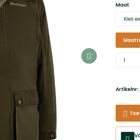
Maat
Maatt
Artikelnr
Toe
V