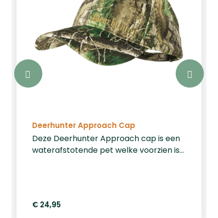
Deerhunter Approach Cap
Deze Deerhunter Approach cap is een
waterafstotende pet welke voorzien is
van een Deerhunter Stromliner
membraan. Gemaakt van 100%
polyester. &nbsp;
&nbsp;&nbsp;&nbsp;&nbsp;&nbsp;&nbsp;
€ 24,95