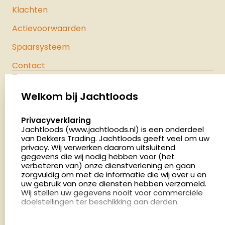
Klachten
Actievoorwaarden
Spaarsysteem
Contact
Jachtloods
Palenrij 1
Welkom bij Jachtloods
5411 LX Zeeland
select language
Privacyverklaring
Nederland
Jachtloods (www.jachtloods.nl) is een onderdeel
van Dekkers Trading. Jachtloods geeft veel om uw
4.8
privacy. Wij verwerken daarom uitsluitend
2879 beoordelingen
gegevens die wij nodig hebben voor (het
verbeteren van) onze dienstverlening en gaan
Openingstijden
zorgvuldig om met de informatie die wij over u en
Dinsdag en donderdag: 13:00 - 17:00 én 18:00 - 21:00
uw gebruik van onze diensten hebben verzameld.
Wij stellen uw gegevens nooit voor commerciële
uur
doelstellingen ter beschikking aan derden.
Winkelen op afspraak
Cookies
Woensdag: 09:00 - 15:00 uur