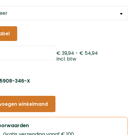
abel
€ 39,94
- € 54,94
Incl. btw
: 5908-346-X
voegen winkelmand
oorwaarden
Gratis verzending vanaf € 100