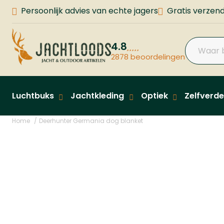
Persoonlijk advies van echte jagers
Gratis verzend
4.8
2878 beoordelingen
Luchtbuks
Jachtkleding
Optiek
Zelfverde
Home
Deerhunter Germania dog blanket