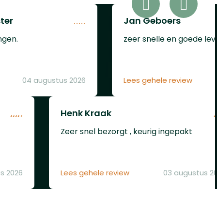
e
kunt u
psule
ter
Jan Geboers
men op
verd!)
d met
er
ngen.
zeer snelle en goede le
en
en.
n
tiveert
 u
04 augustus 2026
Lees gehele review
bieden,
te
ties
verlies
ing
mi-
Henk Kraak
em met
e
Zeer snel bezorgt , keurig ingepakt
lekleur
aat om
id een
r
s 2026
Lees gehele review
03 augustus 2
VESTA
 op
, die
wbare,
ordt