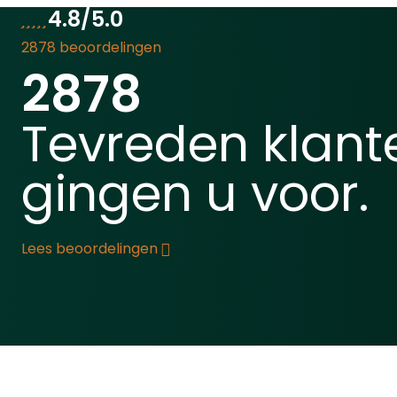
geweer
onderhouden: u kunt het
4.8/5.0
zandza
eenvoudig wassen en het
2878 beoordelingen
van he
blijft zijn zachtheid en
2878
zandz
kwaliteit behouden, zelfs na
geleve
meerdere wasbeurten.Deze
kunt d
deken is een must-have
Tevreden klant
met ko
voor elke hondeneigenaar
waaron
die zowel stijl als
gingen u voor.
of rubb
functionaliteit zoekt voor
zakken
hun huisdier. Het biedt niet
maar t
alleen comfort voor uw
procen
hond, maar ook een
Lees beoordelingen
ruimte
praktische en elegante
kun je
oplossing voor uw
vorm k
interieur.Bekijk hier het hele
zandza
assortiment jachthonden
van 23
artikelen.
zandza
van 15x