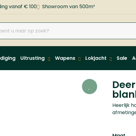
ing vanaf € 100
Showroom van 500m²
diging
Uitrusting
Wapens
Lokjacht
Sale
A
Deer
blan
Heerlijk 
afmetinge
Maat