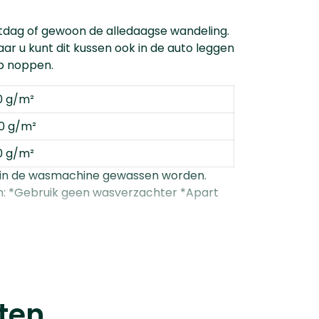
tdag of gewoon de alledaagse wandeling.
ar u kunt dit kussen ook in de auto leggen
lip noppen.
0 g/m²
00 g/m²
0 g/m²
 in de wasmachine gewassen worden.
nten: *Gebruik geen wasverzachter *Apart
ten