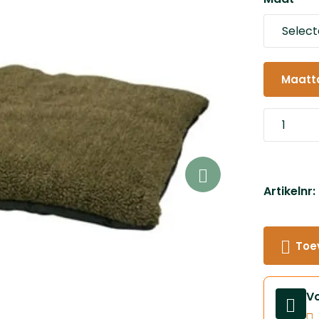
Maatt
Artikelnr
Toe
V