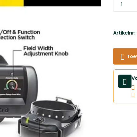
Artikelnr
Toe
V