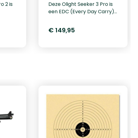
o 2 is
Deze Olight Seeker 3 Pro is
een EDC (Every Day Carry)
erper
zaklamp welke voorzien is
umen.
van een traploze dimmer en
€ 149,95
4 LED’s met maximaal 4200
veer
lumen. U kunt deze lamp
 van
gebruiken tot een afstand
e
van 250
meter.Bedieningsgemak
kant
Olight Seeker 3 ProDeze
 alle
Olight Seeker 3 Pro is
gemak
voorzien van een
eze
zijschakelaar waar u
n van 2
meteen de hoeveelheid licht
er
mee kunt regelen. De
kunt u
Seeker 3 Pro heeft een
oudig
maximum van 4200 lumen
tot een afstand van 250
kant
meter.&nbsp;De Olight