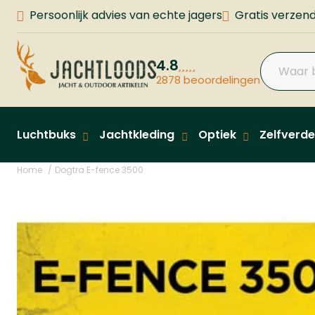
Persoonlijk advies van echte jagers
Gratis verzend
4.8
2878 beoordelingen
Luchtbuks
Jachtkleding
Optiek
Zelfverde
Home
Dogtra E-fence 3500