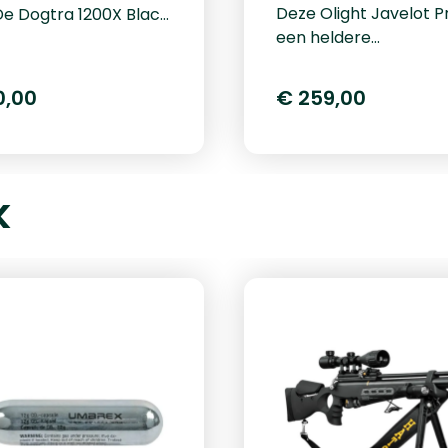
Deze Olight Javelot Pr
e Dogtra 1200X Black
een heldere
hien is een
langeafstandsschijnw
aardige
met maximaal 2500 l
ngshalsband die is
0,00
€ 259,00
Het bereik van deze
pen voor serieuze
schijnwerper is onge
training. Of u nu
1000 meter. Voorzien
met jachthonden,
één schakelaar aan d
onden of
k
achterkant en één
onden deze e-collar
schakelaar aan de zij
de controle, precisie
voor gebruiksgemak in
rzaamheid die u nodig
situaties.Bedienings
Maximale bereik en
Olight Javelot Pro 2D
nicatiemogelijkhedenMet
Olight lamp is voorzie
drukwekkend bereik
schakelaars. De acht
00 m hebt u volledige
schakelaar, hiermee 
e, zelfs op afstand.
de lamp snel en eenv
j de geavanceerde
bedienen. Met de
functie verhoogt u
schakelaar aan de zij
et niveau voor directe