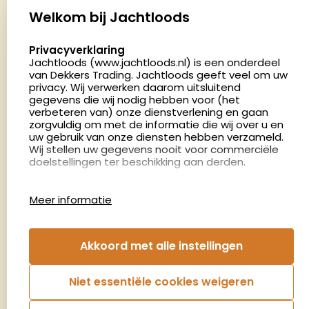
Palenrij 1
Welkom bij Jachtloods
5411 LX Zeeland
select language
Privacyverklaring
Nederland
Jachtloods (www.jachtloods.nl) is een onderdeel
van Dekkers Trading. Jachtloods geeft veel om uw
4.8
privacy. Wij verwerken daarom uitsluitend
2879 beoordelingen
gegevens die wij nodig hebben voor (het
verbeteren van) onze dienstverlening en gaan
Openingstijden
zorgvuldig om met de informatie die wij over u en
Dinsdag en donderdag: 13:00 - 17:00 én 18:00 - 21:00
uw gebruik van onze diensten hebben verzameld.
Wij stellen uw gegevens nooit voor commerciële
uur
doelstellingen ter beschikking aan derden.
Winkelen op afspraak
Cookies
Woensdag: 09:00 - 15:00 uur
Meer informatie
Afspraak maken
Google Analytics
Jachtloods maakt gebruik van Google Analytics
om bij te houden hoe gebruikers de website
Nieuwsbrief
Akkoord met alle instellingen
gebruiken en hoe effectief de Adwords-
advertenties van Dekkers trading bij Google
€5,- kortingsbon voor uw volgende bestelling.
zoekresultaatpagina’s zijn. De aldus verkregen
Niet essentiële cookies weigeren
informatie wordt, met inbegrip van het adres van
Blijf op de hoogte van het laatste nieuws
uw computer (IP-adres), overgebracht naar en