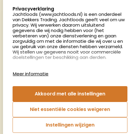
5411 LX Zeeland
select language
Privacyverklaring
Nederland
Jachtloods (www.jachtloods.nl) is een onderdeel
van Dekkers Trading. Jachtloods geeft veel om uw
privacy. Wij verwerken daarom uitsluitend
4.8
gegevens die wij nodig hebben voor (het
2879 beoordelingen
verbeteren van) onze dienstverlening en gaan
Openingstijden
zorgvuldig om met de informatie die wij over u en
Dinsdag en donderdag: 13:00 - 17:00 én 18:00 - 21:00
uw gebruik van onze diensten hebben verzameld.
Wij stellen uw gegevens nooit voor commerciële
uur
doelstellingen ter beschikking aan derden.
Winkelen op afspraak
Cookies
Woensdag: 09:00 - 15:00 uur
Meer informatie
Afspraak maken
Google Analytics
Jachtloods maakt gebruik van Google Analytics
om bij te houden hoe gebruikers de website
Nieuwsbrief
Akkoord met alle instellingen
gebruiken en hoe effectief de Adwords-
advertenties van Dekkers trading bij Google
€5,- kortingsbon voor uw volgende bestelling.
zoekresultaatpagina’s zijn. De aldus verkregen
Niet essentiële cookies weigeren
informatie wordt, met inbegrip van het adres van
Blijf op de hoogte van het laatste nieuws
uw computer (IP-adres), overgebracht naar en
door Google opgeslagen op servers in de
Instellingen wijzigen
Verenigde Staten. Lees het privacybeleid van
Aanmelden
Google voor meer informatie. U treft ook het