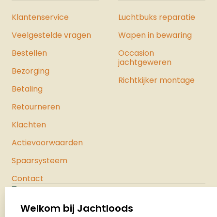
Klantenservice
Luchtbuks reparatie
Veelgestelde vragen
Wapen in bewaring
Bestellen
Occasion
jachtgeweren
Bezorging
Richtkijker montage
Betaling
Retourneren
Klachten
Actievoorwaarden
Spaarsysteem
Contact
Jachtloods
Palenrij 1
Welkom bij Jachtloods