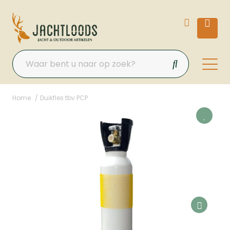
Home
Duikfles tbv PCP