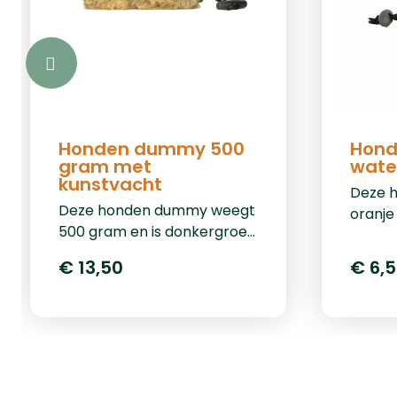
verste
schou
Ghost
Honden dummy 500
Hond
gram met
wate
kunstvacht
Deze 
Deze honden dummy weegt
oranje 
500 gram en is donkergroen
goede
van kleur en voorzien van
omstan
€ 13,50
€ 6,
een kunstvacht om haarwild
het wa
na te bootsen. Het is de
Het ge
ideale dummy om mee te
cordur
trainen op het land. Het
voorzi
gebruikte materiaal is
werpk
cordura en de dummy is