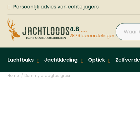
Persoonlijk advies van echte jagers
4.8
2879 beoordelingen
Luchtbuks
Jachtkleding
Optiek
Zelfverde
Home
Dummy draagtas groen