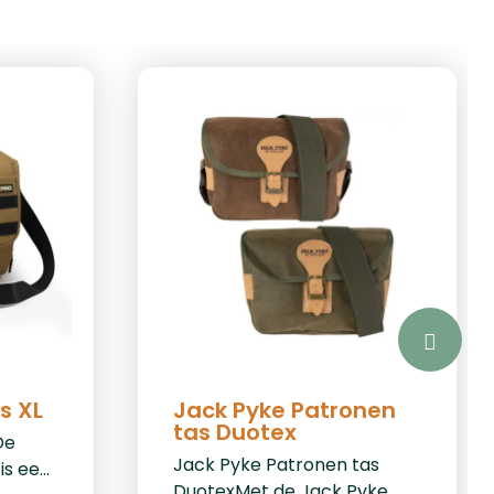
s XL
Jack Pyke Patronen
tas Duotex
De
Jack Pyke Patronen tas
is een
DuotexMet de Jack Pyke