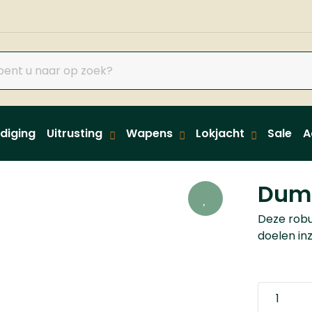
diging
Uitrusting
Wapens
Lokjacht
Sale
A
Dum
Deze robu
doelen in