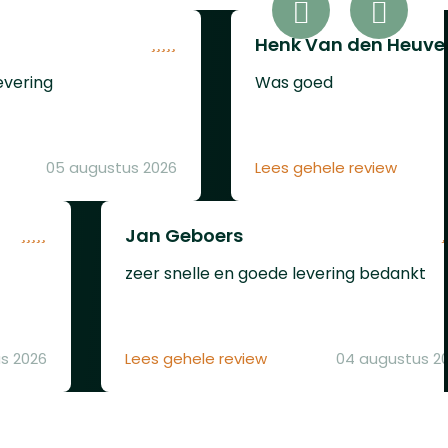
psule
verd!)
ssoires
Henk Van den Heuve
er
maakt
evering
Was goed
en.
tiveert
 u
te
n
05 augustus 2026
Lees gehele review
verlies
e
mi-
orpen
em met
Jan Geboers
elbare
zeer snelle en goede levering bedankt
aat om
tevige
durig
VESTA
s 2026
Lees gehele review
04 augustus 2
, die
mt u
ordt
oos
ere