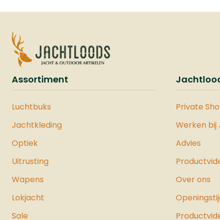
Assortiment
Jachtloo
Luchtbuks
Private Sh
Jachtkleding
Werken bij
Optiek
Advies
Uitrusting
Productvid
Wapens
Over ons
Lokjacht
Openingsti
Sale
Productvid