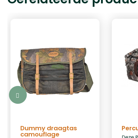
Dummy draagtas
Perc
camouflage
Deze P