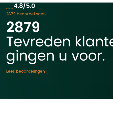
voorzien van een
4.8/5.0
werpkoord.
2879 beoordelingen
2879
Tevreden klant
gingen u voor.
Lees beoordelingen