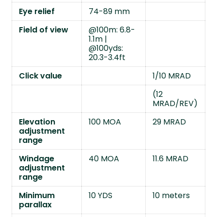
Eye relief
74-89 mm
Field of view
@100m: 6.8-
1.1m |
@100yds:
20.3-3.4ft
Click value
1/10 MRAD
(12
MRAD/REV)
Elevation
100 MOA
29 MRAD
adjustment
range
Windage
40 MOA
11.6 MRAD
adjustment
range
Minimum
10 YDS
10 meters
parallax