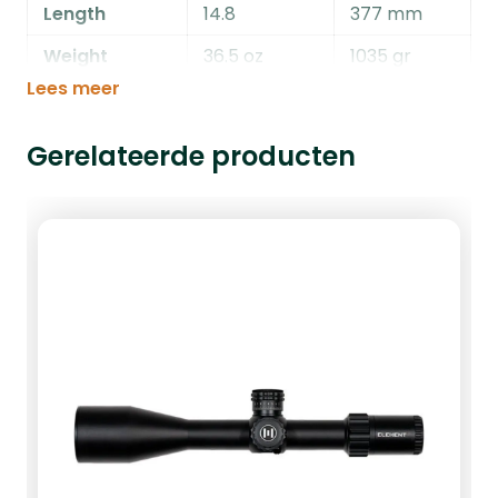
Length
14.8
377 mm
Weight
36.5 oz
1035 gr
Lees meer
Gerelateerde producten