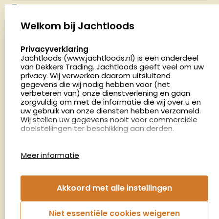
Jachtloods
Palenrij 1
Welkom bij Jachtloods
5411 LX Zeeland
select language
Privacyverklaring
Nederland
Jachtloods (www.jachtloods.nl) is een onderdeel
van Dekkers Trading. Jachtloods geeft veel om uw
4.8
privacy. Wij verwerken daarom uitsluitend
2879 beoordelingen
gegevens die wij nodig hebben voor (het
verbeteren van) onze dienstverlening en gaan
Openingstijden
zorgvuldig om met de informatie die wij over u en
Dinsdag en donderdag: 13:00 - 17:00 én 18:00 - 21:00
uw gebruik van onze diensten hebben verzameld.
Wij stellen uw gegevens nooit voor commerciële
uur
doelstellingen ter beschikking aan derden.
Winkelen op afspraak
Cookies
Woensdag: 09:00 - 15:00 uur
Meer informatie
Afspraak maken
Google Analytics
Jachtloods maakt gebruik van Google Analytics
om bij te houden hoe gebruikers de website
Nieuwsbrief
Akkoord met alle instellingen
gebruiken en hoe effectief de Adwords-
advertenties van Dekkers trading bij Google
€5,- kortingsbon voor uw volgende bestelling.
zoekresultaatpagina’s zijn. De aldus verkregen
Niet essentiële cookies weigeren
informatie wordt, met inbegrip van het adres van
Blijf op de hoogte van het laatste nieuws