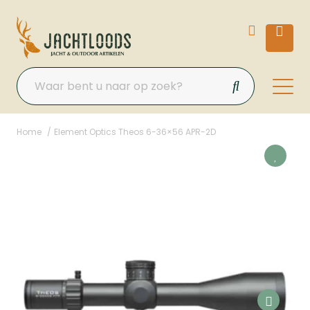
Home
Element Optics Theos 6-36×56 APR-2D