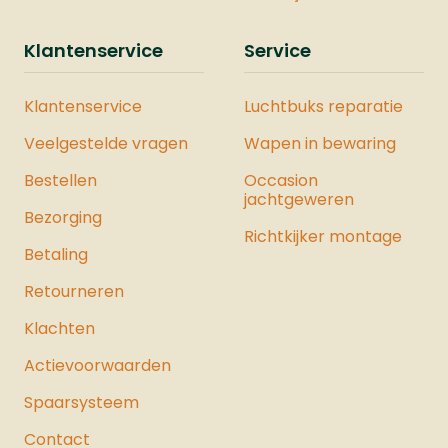
JouleMontage Rail: NeeDe Vesta
Sentinel is ook verkrijgbaar als
Klantenservice
Service
onderdeel van een complete Vesta
Krachtset. Deze set bevat zorgvuldig
Klantenservice
Luchtbuks reparatie
geselecteerde producten waarmee u
de maximale kracht uit het pistool
Veelgestelde vragen
Wapen in bewaring
haalt. Bekijk hier ons hele assortiment
Bestellen
luchtpistolen.
Occasion
jachtgeweren
Bezorging
Richtkijker montage
Betaling
Retourneren
Klachten
Actievoorwaarden
Spaarsysteem
Contact