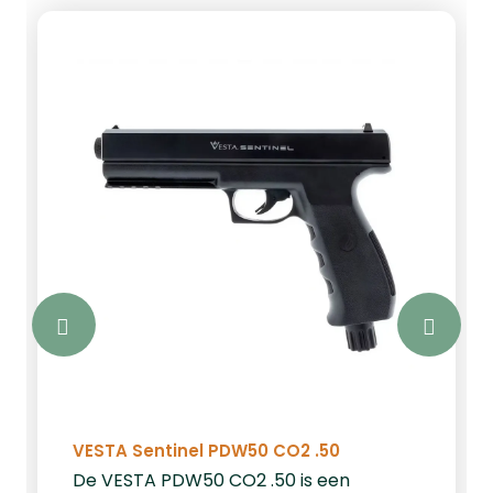
draagt hier aanzienlijk aan bij. Het
draadkruis bevindt zich in het eerste
beeldvlak (FFP), waardoor het
meevergroot bij inzoomen en de
verhoudingen altijd correct blijven,
ongeacht de vergroting.De vergroting
van 5 tot 25 keer maakt deze richtkijker
bijzonder geschikt voor afstanden van
middellang tot ver. De soepele
zoomverstelling is voorzien van een
praktische throw lever die, indien
gewenst, eenvoudig kan worden
verwijderd of vervangen door een
meegeleverde inbusschroef.U kunt
kiezen uit twee configuraties: een APR-
2D draadkruis met 0.1 Mrad verstelling
of een EHR-1C draadkruis met ¼ MOA
VESTA Sentinel PDW50 CO2 .50
verstelling. Beide versies beschikken
De VESTA PDW50 CO2 .50 is een
over nauwkeurige, roestvrijstalen