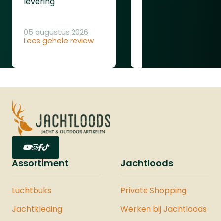
cmParallax: instelbaar van 10 m tot
Was goed
levering
∞Gezichtsveld op 100 m: 20 – 3
mOogafstand: 90 mmUittredepupil: 8 -
05 augustus 2026
3 mmLengte: 340 mmGewicht: ca. 790
Lees gehele review
04 augustus 2026
gWaterdichtheid: IP67
Lees gehele review
Assortiment
Jachtloods
Luchtbuks
Private Shopping
Jachtkleding
Werken bij Jachtloods