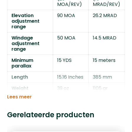
MOA/REV)
MRAD/REV)
Elevation
90 MOA
26.2 MRAD
adjustment
range
Windage
50 MOA
14.5 MRAD
adjustment
range
Minimum
15 YDS
15 meters
parallax
Length
15.16 Inches
385 mm
Weight
39 oz
1105 gr
Lees meer
Gerelateerde producten