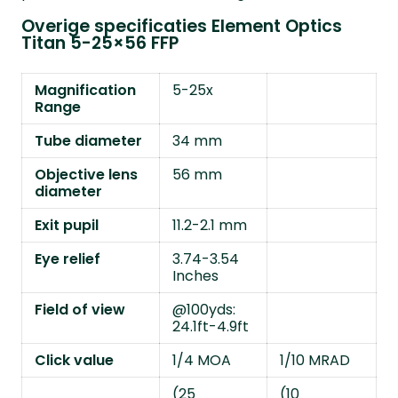
Overige specificaties Element Optics
Titan 5-25×56 FFP
Magnification
5-25x
Range
Tube diameter
34 mm
Objective lens
56 mm
diameter
Exit pupil
11.2-2.1 mm
Eye relief
3.74-3.54
Inches
Field of view
@100yds:
24.1ft-4.9ft
Click value
1/4 MOA
1/10 MRAD
(25
(10