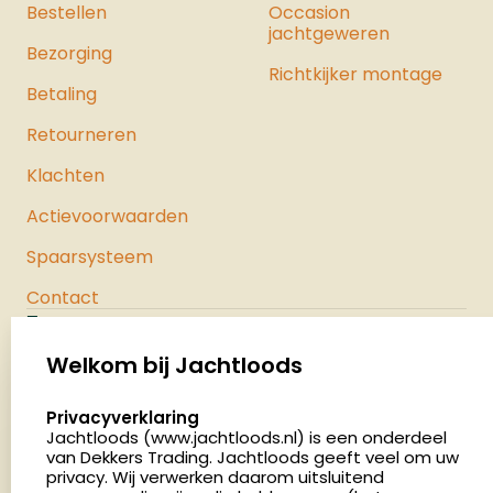
Bestellen
Occasion
jachtgeweren
Bezorging
Richtkijker montage
Betaling
Retourneren
Klachten
Actievoorwaarden
Spaarsysteem
Contact
Jachtloods
Palenrij 1
Welkom bij Jachtloods
5411 LX Zeeland
select language
Privacyverklaring
Nederland
Jachtloods (www.jachtloods.nl) is een onderdeel
van Dekkers Trading. Jachtloods geeft veel om uw
privacy. Wij verwerken daarom uitsluitend
4.8