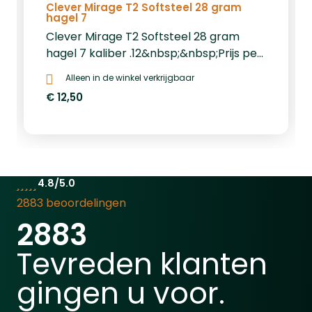
Clever Mirage T2 Softsteel 28 gram
hagel 7
Clever Mirage T2 Softsteel 28 gram
hagel 7 kaliber .12&nbsp;&nbsp;Prijs per
25: € 12,50Prijs per 250: € 100,-Prijs per
Alleen in de winkel verkrijgbaar
1000: € 400,-
€ 12,50
4.8/5.0
2883 beoordelingen
2883
Tevreden klanten
gingen u voor.