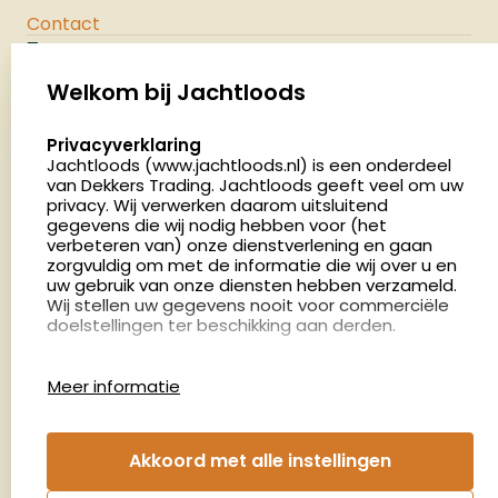
Contact
Jachtloods
Palenrij 1
Welkom bij Jachtloods
5411 LX Zeeland
select language
Privacyverklaring
Nederland
Jachtloods (www.jachtloods.nl) is een onderdeel
van Dekkers Trading. Jachtloods geeft veel om uw
privacy. Wij verwerken daarom uitsluitend
4.8
gegevens die wij nodig hebben voor (het
2883 beoordelingen
verbeteren van) onze dienstverlening en gaan
Openingstijden
zorgvuldig om met de informatie die wij over u en
Dinsdag en donderdag: 13:00 - 17:00 én 18:00 - 21:00
uw gebruik van onze diensten hebben verzameld.
Wij stellen uw gegevens nooit voor commerciële
uur
doelstellingen ter beschikking aan derden.
Winkelen op afspraak
Cookies
Woensdag: 09:00 - 15:00 uur
Meer informatie
Afspraak maken
Google Analytics
Jachtloods maakt gebruik van Google Analytics
om bij te houden hoe gebruikers de website
Nieuwsbrief
Akkoord met alle instellingen
gebruiken en hoe effectief de Adwords-
advertenties van Dekkers trading bij Google
€5,- kortingsbon voor uw volgende bestelling.