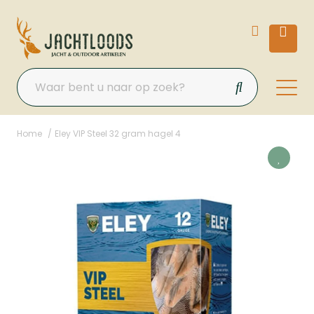
Home
Eley VIP Steel 32 gram hagel 4