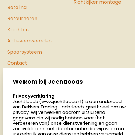
Richtkijker montage
Betaling
Retourneren
Klachten
Actievoorwaarden
Spaarsysteem
Contact
Jachtloods
Palenrij 1
Welkom bij Jachtloods
5411 LX Zeeland
select language
Privacyverklaring
Nederland
Jachtloods (www.jachtloods.nl) is een onderdeel
van Dekkers Trading. Jachtloods geeft veel om uw
privacy. Wij verwerken daarom uitsluitend
4.8
gegevens die wij nodig hebben voor (het
2878 beoordelingen
verbeteren van) onze dienstverlening en gaan
Openingstijden
zorgvuldig om met de informatie die wij over u en
Dinsdag en donderdag: 13:00 - 17:00 én 18:00 - 21:00
uw gebruik van onze diensten hebben verzameld.