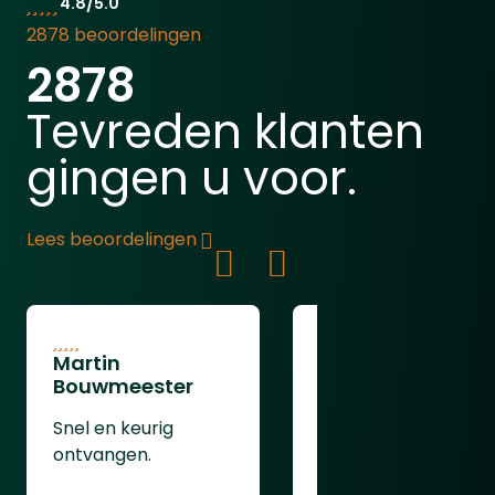
4.8/5.0
2878 beoordelingen
2878
Tevreden klanten
gingen u voor.
Lees beoordelingen
Martin
Jan Geboers
Bouwmeester
zeer snelle en
Snel en keurig
goede levering
ontvangen.
bedankt