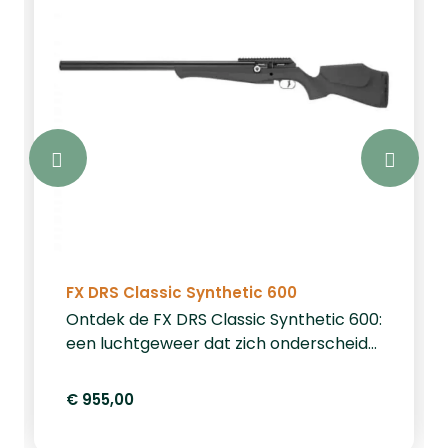
FX DRS Classic Synthetic 600
Ontdek de FX DRS Classic Synthetic 600:
een luchtgeweer dat zich onderscheidt
door zijn unieke combinatie van
traditionele esthetiek en de afwezigheid
€ 955,00
van een zichtbaar persluchtreservoir.
Dit Zweedse ontwerp kenmerkt zich