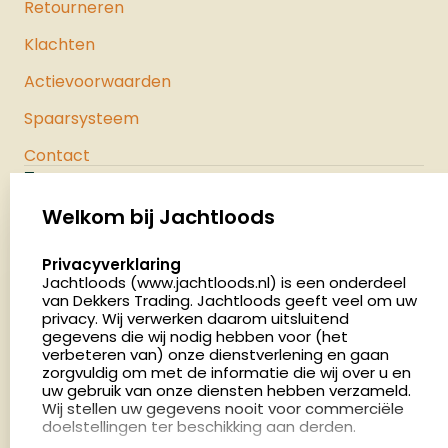
Retourneren
Klachten
Actievoorwaarden
Spaarsysteem
Contact
Jachtloods
Palenrij 1
Welkom bij Jachtloods
5411 LX Zeeland
select language
Privacyverklaring
Nederland
Jachtloods (www.jachtloods.nl) is een onderdeel
van Dekkers Trading. Jachtloods geeft veel om uw
4.8
privacy. Wij verwerken daarom uitsluitend
2892 beoordelingen
gegevens die wij nodig hebben voor (het
verbeteren van) onze dienstverlening en gaan
Openingstijden
zorgvuldig om met de informatie die wij over u en
Dinsdag en donderdag: 13:00 - 17:00 én 18:00 - 21:00
uw gebruik van onze diensten hebben verzameld.
Wij stellen uw gegevens nooit voor commerciële
uur
doelstellingen ter beschikking aan derden.
Winkelen op afspraak