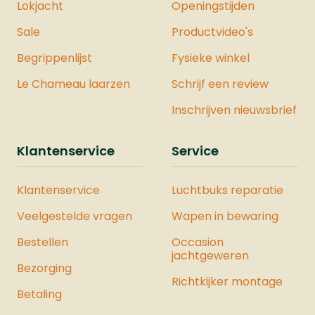
Lokjacht
uitbreidbaarheid is dit pistool een
Openingstijden
uitstekende keuze voor persoonlijke
Sale
Productvideo's
veiligheid.Specificaties:Merk:
VESTAModel: PDW50 20J - Dutch
Begrippenlijst
Fysieke winkel
VersionSysteem: CO2Kaliber
Le Chameau laarzen
Schrijf een review
.50Gewicht: 700 gramLengte: 22
cmMagazijn: JaVeiligheid: JaJoule: 19,9
Inschrijven nieuwsbrief
JouleMontage Rail: NeeDe Vesta
Sentinel is ook verkrijgbaar als
Klantenservice
Service
onderdeel van een complete Vesta
Krachtset. Deze set bevat zorgvuldig
Klantenservice
Luchtbuks reparatie
geselecteerde producten waarmee u
de maximale kracht uit het pistool
Veelgestelde vragen
Wapen in bewaring
haalt. Bekijk hier ons hele assortiment
Bestellen
luchtpistolen.
Occasion
jachtgeweren
Bezorging
Richtkijker montage
Betaling