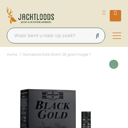
Home
Gamebore Dark Storm 28 gram hagel 7