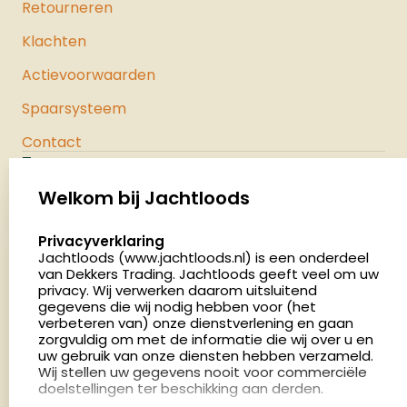
Retourneren
Klachten
Actievoorwaarden
Spaarsysteem
Contact
Jachtloods
Palenrij 1
Welkom bij Jachtloods
5411 LX Zeeland
select language
Privacyverklaring
Nederland
Jachtloods (www.jachtloods.nl) is een onderdeel
van Dekkers Trading. Jachtloods geeft veel om uw
privacy. Wij verwerken daarom uitsluitend
4.8
gegevens die wij nodig hebben voor (het
2879 beoordelingen
verbeteren van) onze dienstverlening en gaan
Openingstijden
zorgvuldig om met de informatie die wij over u en
Dinsdag en donderdag: 13:00 - 17:00 én 18:00 - 21:00
uw gebruik van onze diensten hebben verzameld.
Wij stellen uw gegevens nooit voor commerciële
uur
doelstellingen ter beschikking aan derden.
Winkelen op afspraak