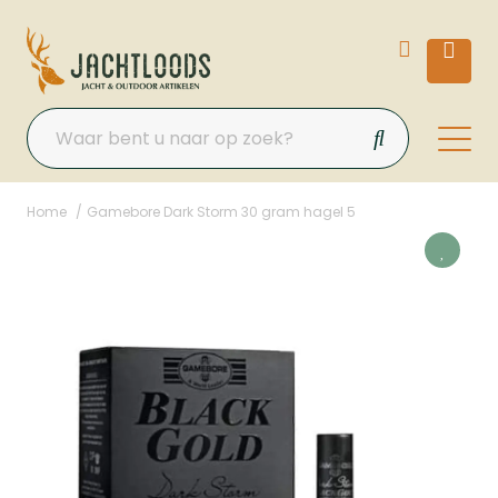
Home
Gamebore Dark Storm 30 gram hagel 5