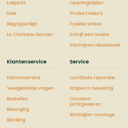
Lokjacht
uitbreidbaarheid is dit pistool een
Openingstijden
uitstekende keuze voor persoonlijke
Sale
Productvideo's
veiligheid.Specificaties:Merk:
VESTAModel: PDW50 20J - Dutch
Begrippenlijst
Fysieke winkel
VersionSysteem: CO2Kaliber
Le Chameau laarzen
Schrijf een review
.50Gewicht: 700 gramLengte: 22
cmMagazijn: JaVeiligheid: JaJoule: 19,9
Inschrijven nieuwsbrief
JouleMontage Rail: NeeDe Vesta
Sentinel is ook verkrijgbaar als
Klantenservice
Service
onderdeel van een complete Vesta
Krachtset. Deze set bevat zorgvuldig
Klantenservice
Luchtbuks reparatie
geselecteerde producten waarmee u
de maximale kracht uit het pistool
Veelgestelde vragen
Wapen in bewaring
haalt. Bekijk hier ons hele assortiment
Bestellen
luchtpistolen.
Occasion
jachtgeweren
Bezorging
Richtkijker montage
Betaling