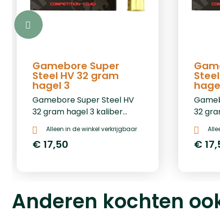
Gamebore Super
Game
Steel HV 32 gram
Stee
hagel 3
hage
Gamebore Super Steel HV
Gameb
32 gram hagel 3 kaliber
32 gra
.12&nbsp;Prijs per 25: €
.12&nb
Alleen in de winkel verkrijgbaar
Alle
17,50,-Prijs per 250: € 145,-
€ 17,50
€ 17,50
€ 17,
Prijs per 1000: € 580,-
145,-Pr
Anderen kochten oo