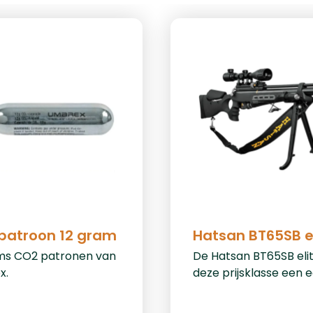
patroon 12 gram
Hatsan BT65SB e
ms CO2 patronen van
De Hatsan BT65SB elite
x.
deze prijsklasse een 
krachtpatser! Deze de
gebouwde PCP lucht