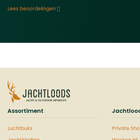
een intern 6-schots
Lees beoordelingen
magazijn stelt u in staat om
snel achter elkaar te
schieten. Voor extra
capaciteit kunt u de VESTA
Flashloader gebruiken, die
op de Picatinny Rail wordt
gemonteerd en de
magazijncapaciteit
verdubbelt tot 12 schoten.
Deze flashloader is
compatibel met .50 kaliber
munitie, waaronder
rubberen, stalen en
Assortiment
Jachtloo
polymeer ballen, en is
ontworpen voor snelle en
efficiënte herlaadacties,
Luchtbuks
Private Sh
zelfs onder stressvolle
Jachtkleding
Werken bij