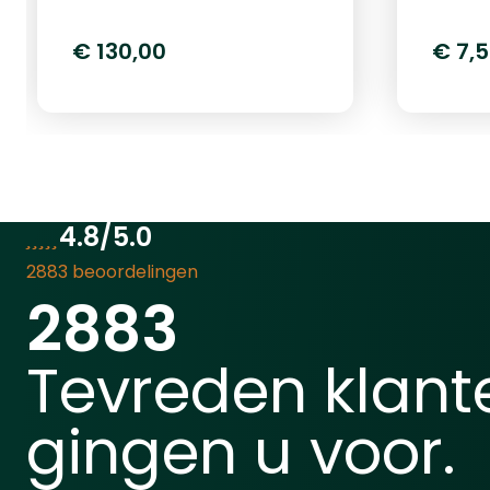
speciaal ontworpen voor
home defense. Met een
€ 130,00
€ 7,
indrukwekkende kracht van
20 Joule en compatibiliteit
met .50 kaliber ballen, biedt
dit pistool optimale
bescherming en prestaties.
Dankzij het innovatieve
Quick Pierce System kunt u
4.8/5.0
een 12-grams CO2-capsule
2883 beoordelingen
(Let op: Niet meegeleverd!)
2883
vooraf plaatsen zonder
deze direct te activeren.
Een eenvoudige tik activeert
Tevreden klant
de capsule, waardoor u
direct klaar bent om te
gingen u voor.
schieten zonder CO2-verlies
tijdens opslag.Het semi-
automatische systeem met