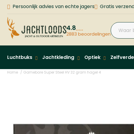
Persoonlijk advies van echte jagers
Gratis verzend
4.8
2883 beoordelingen
Luchtbuks
Jachtkleding
Optiek
Zelfverde
Home
Gamebore Super Steel HV 32 gram hagel 4