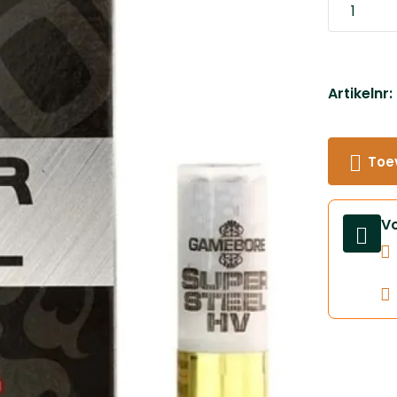
Artikelnr
Toe
V