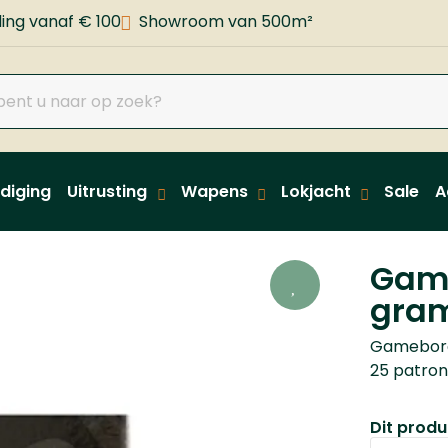
ing vanaf € 100
Showroom van 500m²
diging
Uitrusting
Wapens
Lokjacht
Sale
A
Game
gram
Gamebore 
25 patro
Dit produc