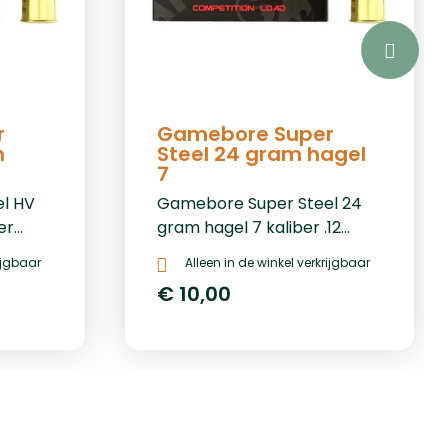
r
Gamebore Super
m
Steel 24 gram hagel
7
l HV
Gamebore Super Steel 24
er
gram hagel 7 kaliber .12
er 25:
&nbsp;&nbsp;Prijs per 25: €
rijgbaar
Alleen in de winkel verkrijgbaar
10,-Prijs per 250: € 84,-Prijs
€ 10,00
4,-
per 1000: € 336,-