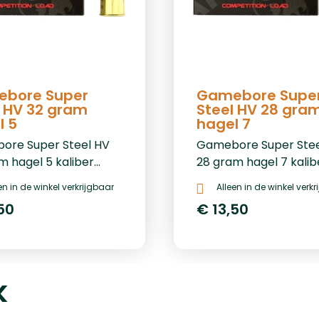
bore Super
Gamebore Supe
l HV 32 gram
Steel HV 28 gra
l 5
hagel 7
ore Super Steel HV
Gamebore Super Stee
m hagel 5 kaliber
28 gram hagel 7 kalib
sp;&nbsp;Prijs per 25
.12&nbsp;&nbsp;Prijs p
en in de winkel verkrijgbaar
Alleen in de winkel verk
,-Prijs per 250: €
€ 13,50Prijs per 250: €
50
€ 13,50
ijs per 1000: € 580,-
116Prijs per 1000: € 46
k