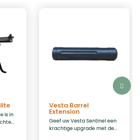
lite
Vesta Barrel
Extension
 is in
Geef uw Vesta Sentinel een
echte
krachtige upgrade met de
gelijk
Vesta Barrel Extension. Dit
buks