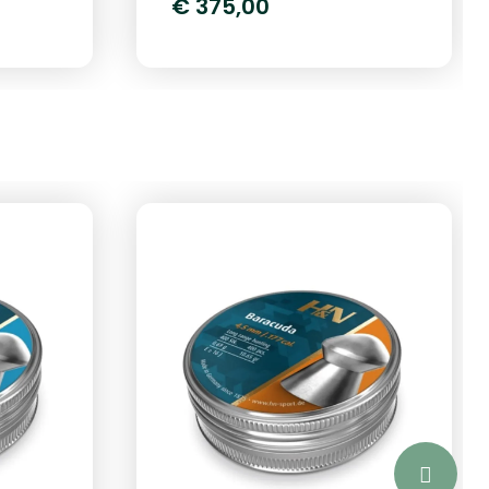
€ 375,00
liefst een energie van 45
ht
Joule in 5.5mm. U kunt hier
-9x40
dus met de juiste pellet 380
rende
meter per seconde mee
pen G-
schieten. De Gamo Replay
r
10 Magnum IGT Gen2 is
n van
daarnaast voorzien van een
f met
10 schots magazijn zodat u
n
nog sneller kunt
tbuks.
schieten.Loop met Fusion
demperDe Gamo Replay
sram
beschikt over een loop
onele
welke voorzien is van een
m veer
Whisper Fusion demper, wat
rdoor
inhoud dat u schot nog
r is.
meer gedempt wordt. De
m veer
synthetische kolf is voorzien
en
van een duimgat greep
an een