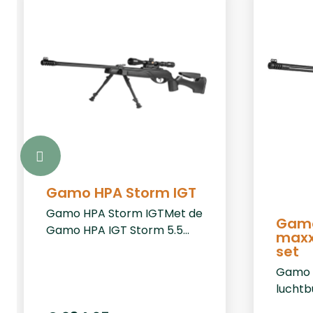
Gamo HPA Storm IGT
Gamo HPA Storm IGTMet de
Gamo
Gamo HPA IGT Storm 5.5
maxx
mm haalt u een
set
geavanceerde luchtbuks in
Gamo 
huis die ontworpen is voor
luchtb
maximale precisie en
voor d