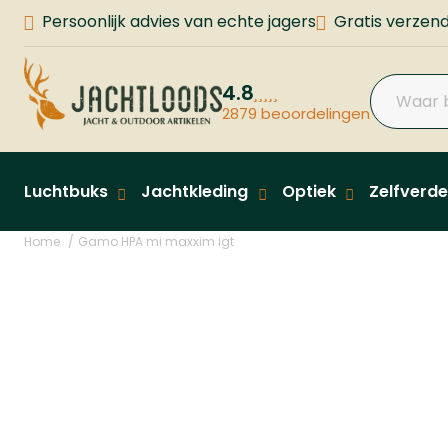
Persoonlijk advies van echte jagers
Gratis verzend
4.8
2879 beoordelingen
Luchtbuks
Jachtkleding
Optiek
Zelfverde
Home
Gamo HPA mi maxxim igt