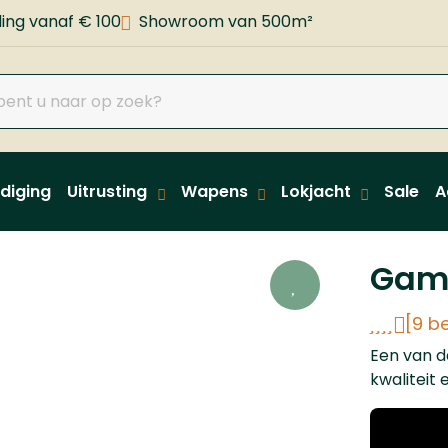
ing vanaf € 100
Showroom van 500m²
diging
Uitrusting
Wapens
Lokjacht
Sale
A
Gamo
[9 b
Een van d
kwaliteit 