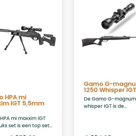
Gamo G-magn
1250 Whisper IG
 HPA mi
De Gamo G-magnum 
im IGT 5,5mm
whisper IGT is de
krachtigste gasram
HPA mi maxxim IGT
luchtbuks. Deze buks 
uks set is een top set
in kaliber 5.5 maar lie
e recreatieve
joule. Deze buks wordt