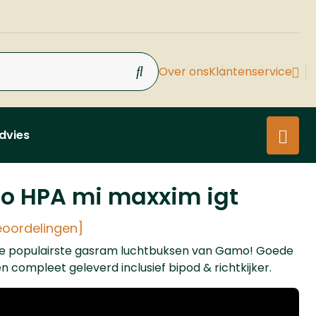
Over ons
Klantenservice
dvies
 HPA mi maxxim igt
eoordelingen]
e populairste gasram luchtbuksen van Gamo! Goede
en compleet geleverd inclusief bipod & richtkijker.