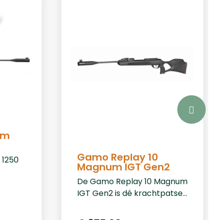
um
T
Gamo Replay 10
1250
Magnum IGT Gen2
De Gamo Replay 10 Magnum
IGT Gen2 is dé krachtpatser
levert
uit de nieuwe Gamo lijn.
fst 45
Deze luchtbuks heeft maar
 als