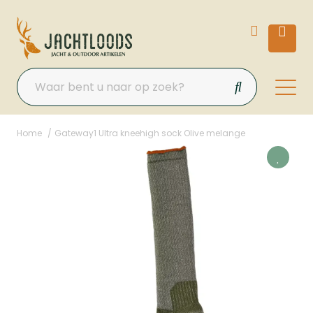
Home
Gateway1 Ultra kneehigh sock Olive melange