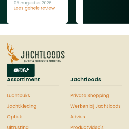
is wel dat u let op de volgende
05 augustus 2026
punten:&nbsp;Gebruik geen
Lees gehele review
04 augustus 2026
wasverzachterBinnenstebuiten
Lees gehele review
wassenWas met vergelijkbare kleuren
Assortiment
Jachtloods
Luchtbuks
Private Shopping
Jachtkleding
Werken bij Jachtloods
Optiek
Advies
Uitrusting
Productvideo's