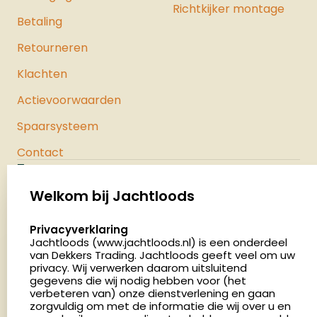
Richtkijker montage
Betaling
Retourneren
Klachten
Actievoorwaarden
Spaarsysteem
Contact
Jachtloods
Palenrij 1
Welkom bij Jachtloods
5411 LX Zeeland
select language
Privacyverklaring
Nederland
Jachtloods (www.jachtloods.nl) is een onderdeel
van Dekkers Trading. Jachtloods geeft veel om uw
4.8
privacy. Wij verwerken daarom uitsluitend
2879 beoordelingen
gegevens die wij nodig hebben voor (het
verbeteren van) onze dienstverlening en gaan
Openingstijden
zorgvuldig om met de informatie die wij over u en
Dinsdag en donderdag: 13:00 - 17:00 én 18:00 - 21:00