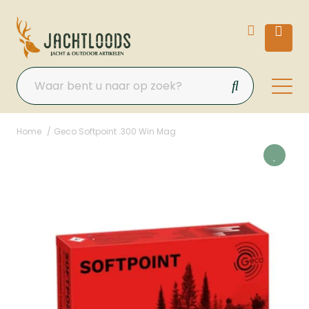
Home
Geco Softpoint .300 Win Mag