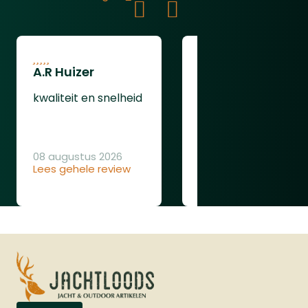
Picatinny Rail wordt gemonteerd en de
magazijncapaciteit verdubbelt tot 12
schoten. Deze flashloader is compatibel
met .50 kaliber munitie, waaronder
A.R Huizer
leendert van
rubberen, stalen en polymeer ballen, en
oudenaarden
is ontworpen voor snelle en efficiënte
kwaliteit en snelheid
herlaadacties, zelfs onder stressvolle
ging gewoon goed
omstandigheden.Voor verbeterde
stabiliteit en nauwkeurigheid is de
08 augustus 2026
VESTA Shoulder Back een uitstekende
Lees gehele review
08 augustus 2026
toevoeging. Deze schoudersteun kan
Lees gehele review
eenvoudig op het pistool worden
geschoven, waardoor u een stevigere
grip en betere controle krijgt tijdens het
schieten. Bovendien beschikt het
pistool over een 5-slots Picatinny Rail
(22mm) onder de loop, waarop diverse
accessoires zoals lasers of lampen
gemonteerd kunnen worden.