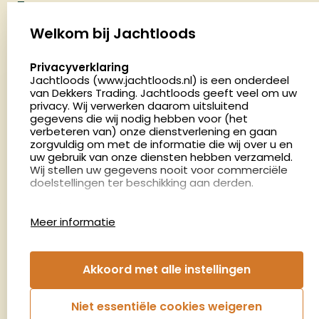
Jachtloods
Palenrij 1
Welkom bij Jachtloods
5411 LX Zeeland
select language
Privacyverklaring
Nederland
Jachtloods (www.jachtloods.nl) is een onderdeel
van Dekkers Trading. Jachtloods geeft veel om uw
4.8
privacy. Wij verwerken daarom uitsluitend
2883 beoordelingen
gegevens die wij nodig hebben voor (het
verbeteren van) onze dienstverlening en gaan
Openingstijden
zorgvuldig om met de informatie die wij over u en
Dinsdag en donderdag: 13:00 - 17:00 én 18:00 - 21:00
uw gebruik van onze diensten hebben verzameld.
Wij stellen uw gegevens nooit voor commerciële
uur
doelstellingen ter beschikking aan derden.
Winkelen op afspraak
Cookies
Woensdag: 09:00 - 15:00 uur
Meer informatie
Afspraak maken
Google Analytics
Jachtloods maakt gebruik van Google Analytics
om bij te houden hoe gebruikers de website
Nieuwsbrief
Akkoord met alle instellingen
gebruiken en hoe effectief de Adwords-
advertenties van Dekkers trading bij Google
€5,- kortingsbon voor uw volgende bestelling.
zoekresultaatpagina’s zijn. De aldus verkregen
Niet essentiële cookies weigeren
informatie wordt, met inbegrip van het adres van
Blijf op de hoogte van het laatste nieuws