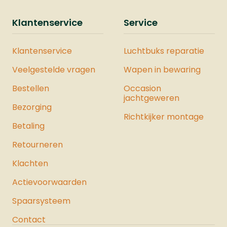
JouleMontage Rail: NeeDe Vesta
Sentinel is ook verkrijgbaar als
Klantenservice
Service
onderdeel van een complete Vesta
Krachtset. Deze set bevat zorgvuldig
Klantenservice
Luchtbuks reparatie
geselecteerde producten waarmee u
de maximale kracht uit het pistool
Veelgestelde vragen
Wapen in bewaring
haalt. Bekijk hier ons hele assortiment
Bestellen
luchtpistolen.
Occasion
jachtgeweren
Bezorging
Richtkijker montage
Betaling
Retourneren
Klachten
Actievoorwaarden
Spaarsysteem
Contact