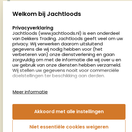
Jachtloods
Palenrij 1
Welkom bij Jachtloods
5411 LX Zeeland
select language
Privacyverklaring
Nederland
Jachtloods (www.jachtloods.nl) is een onderdeel
van Dekkers Trading. Jachtloods geeft veel om uw
4.8
privacy. Wij verwerken daarom uitsluitend
2883 beoordelingen
gegevens die wij nodig hebben voor (het
verbeteren van) onze dienstverlening en gaan
Openingstijden
zorgvuldig om met de informatie die wij over u en
Dinsdag en donderdag: 13:00 - 17:00 én 18:00 - 21:00
uw gebruik van onze diensten hebben verzameld.
Wij stellen uw gegevens nooit voor commerciële
uur
doelstellingen ter beschikking aan derden.
Winkelen op afspraak
Cookies
Woensdag: 09:00 - 15:00 uur
Meer informatie
Afspraak maken
Google Analytics
Jachtloods maakt gebruik van Google Analytics
om bij te houden hoe gebruikers de website
Nieuwsbrief
Akkoord met alle instellingen
gebruiken en hoe effectief de Adwords-
advertenties van Dekkers trading bij Google
€5,- kortingsbon voor uw volgende bestelling.
zoekresultaatpagina’s zijn. De aldus verkregen
Niet essentiële cookies weigeren
informatie wordt, met inbegrip van het adres van
Blijf op de hoogte van het laatste nieuws