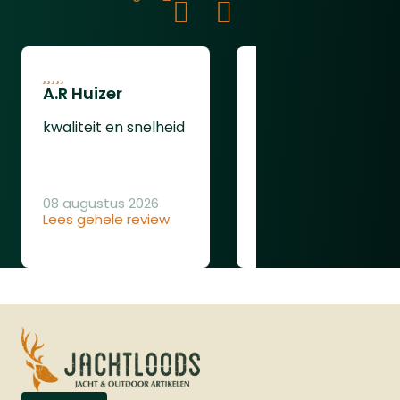
Picatinny Rail wordt gemonteerd en de
magazijncapaciteit verdubbelt tot 12
schoten. Deze flashloader is compatibel
met .50 kaliber munitie, waaronder
A.R Huizer
leendert van
rubberen, stalen en polymeer ballen, en
oudenaarden
is ontworpen voor snelle en efficiënte
kwaliteit en snelheid
herlaadacties, zelfs onder stressvolle
ging gewoon goed
omstandigheden.Voor verbeterde
stabiliteit en nauwkeurigheid is de
08 augustus 2026
VESTA Shoulder Back een uitstekende
Lees gehele review
08 augustus 2026
toevoeging. Deze schoudersteun kan
Lees gehele review
eenvoudig op het pistool worden
geschoven, waardoor u een stevigere
grip en betere controle krijgt tijdens het
schieten. Bovendien beschikt het
pistool over een 5-slots Picatinny Rail
(22mm) onder de loop, waarop diverse
accessoires zoals lasers of lampen
gemonteerd kunnen worden.