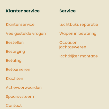
JouleMontage Rail: NeeDe Vesta
Sentinel is ook verkrijgbaar als
Klantenservice
Service
onderdeel van een complete Vesta
Krachtset. Deze set bevat zorgvuldig
Klantenservice
Luchtbuks reparatie
geselecteerde producten waarmee u
de maximale kracht uit het pistool
Veelgestelde vragen
Wapen in bewaring
haalt. Bekijk hier ons hele assortiment
Bestellen
luchtpistolen.
Occasion
jachtgeweren
Bezorging
Richtkijker montage
Betaling
Retourneren
Klachten
Actievoorwaarden
Spaarsysteem
Contact