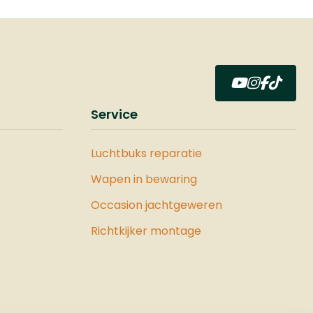
f is
at
links
utters
t u
Service
per op
 onze
 lamp
Luchtbuks reparatie
Wapen in bewaring
caties
Occasion jachtgeweren
- shot,
Richtkijker montage
olt
 action,
tic
n rifled
uracy,