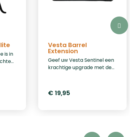
lite
Vesta Barrel
Extension
 is in
Geef uw Vesta Sentinel een
echte
krachtige upgrade met de
gelijk
Vesta Barrel Extension. Dit
buks
hoogwaardige verlengstuk
r in
wordt eenvoudig bevestigd
€ 19,95
aan de loop van de Vesta
 61
Sentinel en zorgt voor een
vert de
verbeterde drukopbouw,
zijn
waardoor uw schoten
 in
krachtiger, consistenter en
nauwkeuriger worden.
orden