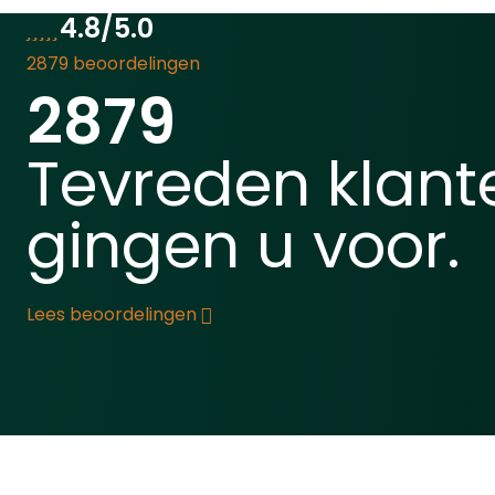
Quick Pierce System kunt u
4.8/5.0
een 12-grams CO2-capsule
2879 beoordelingen
(Let op: Niet meegeleverd!)
2879
vooraf plaatsen zonder
deze direct te activeren.
Een eenvoudige tik activeert
Tevreden klant
de capsule, waardoor u
direct klaar bent om te
gingen u voor.
schieten zonder CO2-verlies
tijdens opslag.Het semi-
automatische systeem met
een intern 6-schots
Lees beoordelingen
magazijn stelt u in staat om
snel achter elkaar te
schieten. Voor extra
capaciteit kunt u de VESTA
Flashloader gebruiken, die
op de Picatinny Rail wordt
gemonteerd en de