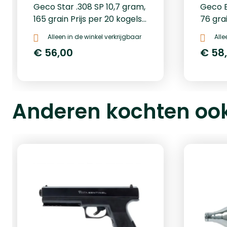
Geco Star .308 SP 10,7 gram,
Geco E
165 grain Prijs per 20 kogels:
76 grai
€ 56,-
€ 56,-
Alleen in de winkel verkrijgbaar
Alle
€ 56,00
€ 58
Anderen kochten oo