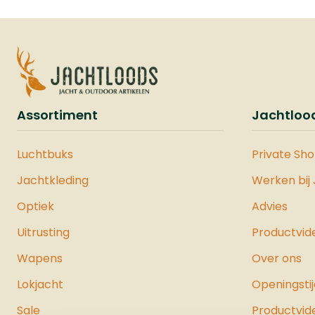
magazijncapaciteit
verdubbelt tot 12 schoten.
Deze flashloader is
compatibel met .50 kaliber
munitie, waaronder
rubberen, stalen en
Assortiment
Jachtloo
polymeer ballen, en is
ontworpen voor snelle en
efficiënte herlaadacties,
Luchtbuks
Private Sh
zelfs onder stressvolle
Jachtkleding
Werken bij
omstandigheden.Voor
verbeterde stabiliteit en
Optiek
Advies
nauwkeurigheid is de VESTA
Uitrusting
Productvid
Shoulder Back een
uitstekende toevoeging.
Wapens
Over ons
Deze schoudersteun kan
eenvoudig op het pistool
Lokjacht
Openingsti
worden geschoven,
Sale
Productvid