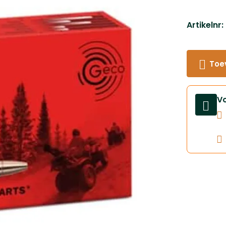
Artikelnr
Toe
V