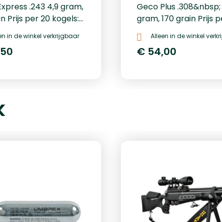
xpress .243 4,9 gram,
Geco Plus .308&nbsp; 
n Prijs per 20 kogels:
gram, 170 grain Prijs p
kogels: € 54.
en in de winkel verkrijgbaar
Alleen in de winkel verk
,50
€ 54,00
k