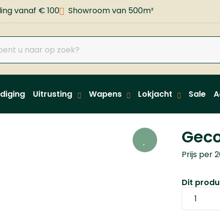
ing vanaf € 100
Showroom van 500m²
diging
Uitrusting
Wapens
Lokjacht
Sale
A
Geco
Prijs per 
Dit produc