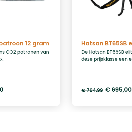
patroon 12 gram
Hatsan BT65SB e
ms CO2 patronen van
De Hatsan BT65SB elite
x.
deze prijsklasse een 
krachtpatser! Deze de
gebouwde PCP lucht
van Hatsan is leverbaa
5,5mm en 6,35mm. In
50
€ 695,00
€ 794,99
5,5mm levert de buks
joule en in 6,35mm le
buks 71 joule. De maga
capaciteit is 10 schots
5,5mm en 9 schots in
6,35mm, standaard w