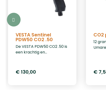
VESTA Sentinel
CO2 
PDW50 CO2 .50
12 gra
De VESTA PDW50 CO2 .50 is
Umare
een krachtig en
betrouwbaar pistool,
speciaal ontworpen voor
home defense. Met een
€ 130,00
€ 7,
indrukwekkende kracht van
20 Joule en compatibiliteit
met .50 kaliber ballen, biedt
dit pistool optimale
bescherming en prestaties.
Dankzij het innovatieve