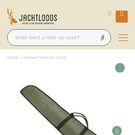
Home
Geweer foudraal Teddy