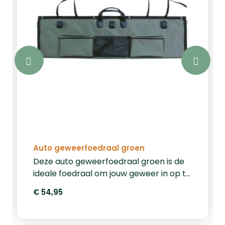
Auto geweerfoedraal groen
Deze auto geweerfoedraal groen is de
ideale foedraal om jouw geweer in op te
bergen tijdens de autorit. Deze foedraal
€ 54,95
voorzien van een degelijke ritssluiting is
snel open en dicht te maken. Daarnaast
is deze foedraal voorzien van de nodige