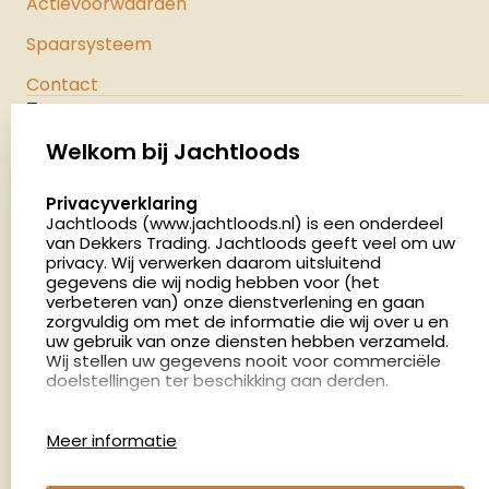
Actievoorwaarden
Spaarsysteem
Contact
Jachtloods
Palenrij 1
Welkom bij Jachtloods
5411 LX Zeeland
select language
Privacyverklaring
Nederland
Jachtloods (www.jachtloods.nl) is een onderdeel
van Dekkers Trading. Jachtloods geeft veel om uw
4.8
privacy. Wij verwerken daarom uitsluitend
2879 beoordelingen
gegevens die wij nodig hebben voor (het
verbeteren van) onze dienstverlening en gaan
Openingstijden
zorgvuldig om met de informatie die wij over u en
Dinsdag en donderdag: 13:00 - 17:00 én 18:00 - 21:00
uw gebruik van onze diensten hebben verzameld.
Wij stellen uw gegevens nooit voor commerciële
uur
doelstellingen ter beschikking aan derden.
Winkelen op afspraak
Cookies
Woensdag: 09:00 - 15:00 uur
Meer informatie
Afspraak maken
Google Analytics
Jachtloods maakt gebruik van Google Analytics