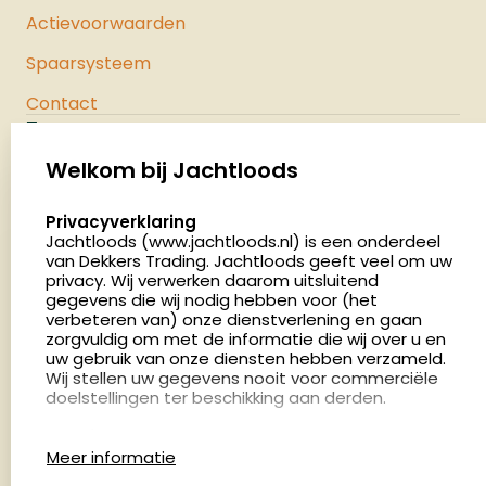
Actievoorwaarden
Spaarsysteem
Contact
Jachtloods
Palenrij 1
Welkom bij Jachtloods
5411 LX Zeeland
select language
Privacyverklaring
Nederland
Jachtloods (www.jachtloods.nl) is een onderdeel
van Dekkers Trading. Jachtloods geeft veel om uw
privacy. Wij verwerken daarom uitsluitend
4.8
gegevens die wij nodig hebben voor (het
2879 beoordelingen
verbeteren van) onze dienstverlening en gaan
Openingstijden
zorgvuldig om met de informatie die wij over u en
Dinsdag en donderdag: 13:00 - 17:00 én 18:00 - 21:00
uw gebruik van onze diensten hebben verzameld.
Wij stellen uw gegevens nooit voor commerciële
uur
doelstellingen ter beschikking aan derden.
Winkelen op afspraak
Cookies
Woensdag: 09:00 - 15:00 uur
Meer informatie
Afspraak maken
Google Analytics