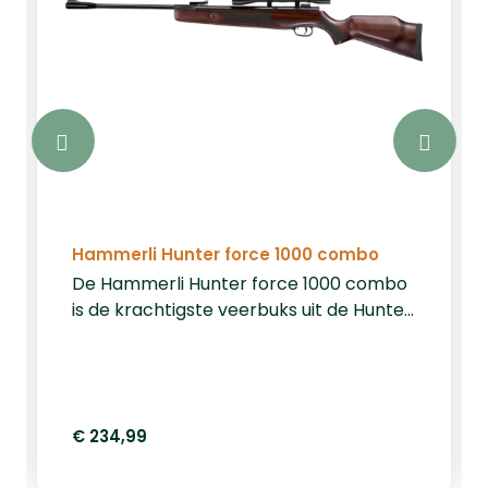
Hammerli Hunter force 1000 combo
De Hammerli Hunter force 1000 combo
is de krachtigste veerbuks uit de Hunter
force combo lijn met 24 joule.
Daarnaast wordt deze buks geleverd
met een 6x40mm richtkijker. De
beukenhouten kolf is voorzien van een
€ 234,99
geventileerd rubber schouderstuk.
Daarnaast heeft dit model een