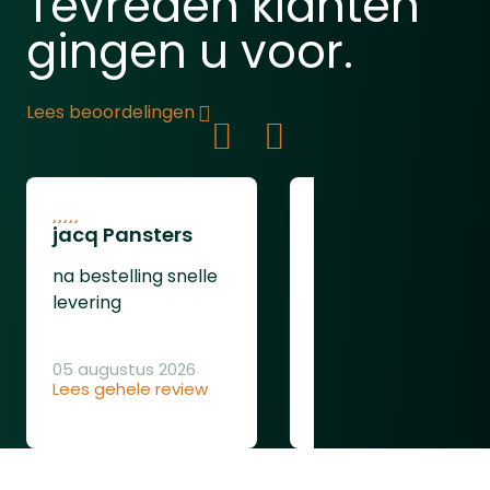
Tevreden klanten
gingen u voor.
Lees beoordelingen
jacq Pansters
Henk Van den
Heuvel
na bestelling snelle
Was goed
levering
05 augustus 2026
Lees gehele review
04 augustus 2026
Lees gehele review