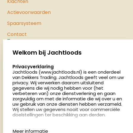
Klachten
Actievoorwaarden
Spaarsysteem
Contact
Jachtloods
Palenrij 1
Welkom bij Jachtloods
5411 LX Zeeland
select language
Privacyverklaring
Nederland
Jachtloods (www.jachtloods.nl) is een onderdeel
van Dekkers Trading. Jachtloods geeft veel om uw
4.8
privacy. Wij verwerken daarom uitsluitend
2879 beoordelingen
gegevens die wij nodig hebben voor (het
verbeteren van) onze dienstverlening en gaan
Openingstijden
zorgvuldig om met de informatie die wij over u en
Dinsdag en donderdag: 13:00 - 17:00 én 18:00 - 21:00
uw gebruik van onze diensten hebben verzameld.
Wij stellen uw gegevens nooit voor commerciële
uur
doelstellingen ter beschikking aan derden.
Winkelen op afspraak
Cookies
Woensdag: 09:00 - 15:00 uur
Meer informatie
Afspraak maken