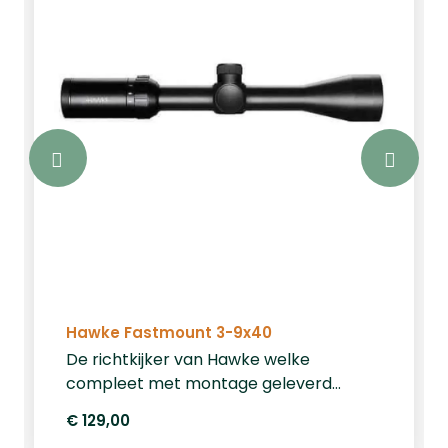
Hawke Fastmount 3-9x40
De richtkijker van Hawke welke
compleet met montage geleverd
wordt. De Hawke fastmount 3-9x40
€ 129,00
heeft een standaard vergroting van 3x